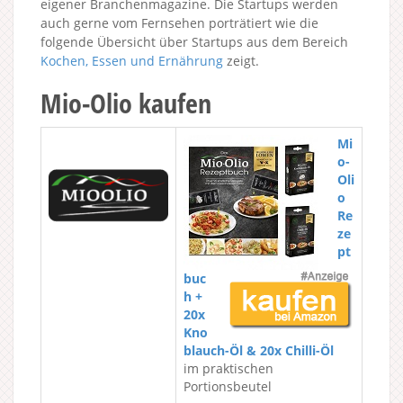
eigener Branchenmagazine. Die Startups werden
auch gerne vom Fernsehen porträtiert wie die
folgende Übersicht über Startups aus dem Bereich
Kochen, Essen und Ernährung
zeigt.
Mio-Olio kaufen
Mi
o-
Oli
o
Re
ze
pt
buc
h +
20x
Kno
blauch-Öl & 20x Chilli-Öl
im praktischen
Portionsbeutel