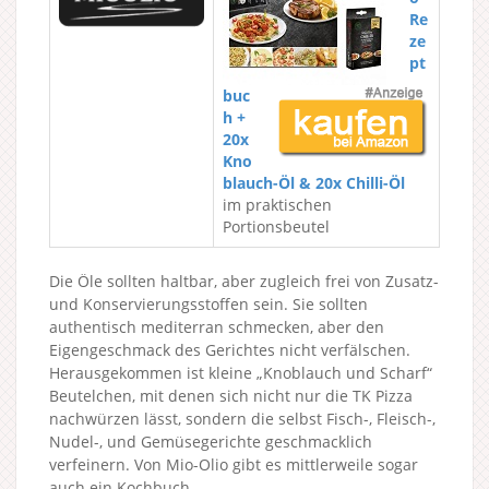
Re
ze
pt
buc
h +
20x
Kno
blauch-Öl & 20x Chilli-Öl
im praktischen
Portionsbeutel
Die Öle sollten haltbar, aber zugleich frei von Zusatz-
und Konservierungsstoffen sein. Sie sollten
authentisch mediterran schmecken, aber den
Eigengeschmack des Gerichtes nicht verfälschen.
Herausgekommen ist kleine „Knoblauch und Scharf“
Beutelchen, mit denen sich nicht nur die TK Pizza
nachwürzen lässt, sondern die selbst Fisch-, Fleisch-,
Nudel-, und Gemüsegerichte geschmacklich
verfeinern. Von Mio-Olio gibt es mittlerweile sogar
auch ein Kochbuch.