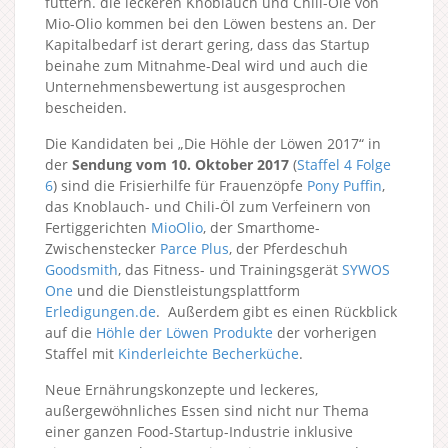
futtern. die leckeren Knoblauch und Chili-Öle von
Mio-Olio kommen bei den Löwen bestens an. Der
Kapitalbedarf ist derart gering, dass das Startup
beinahe zum Mitnahme-Deal wird und auch die
Unternehmensbewertung ist ausgesprochen
bescheiden.
Die Kandidaten bei „Die Höhle der Löwen 2017“ in
der
Sendung vom 10. Oktober 2017
(
Staffel 4
Folge
6
) sind die Frisierhilfe für Frauenzöpfe
Pony Puffin
,
das Knoblauch- und Chili-Öl zum Verfeinern von
Fertiggerichten
MioOlio
, der Smarthome-
Zwischenstecker
Parce Plus
, der Pferdeschuh
Goodsmith
, das Fitness- und Trainingsgerät
SYWOS
One
und die Dienstleistungsplattform
Erledigungen.de
. Außerdem gibt es einen Rückblick
auf die
Höhle der Löwen Produkte
der vorherigen
Staffel mit
Kinderleichte Becherküche
.
Neue Ernährungskonzepte und leckeres,
außergewöhnliches Essen sind nicht nur Thema
einer ganzen Food-Startup-Industrie inklusive