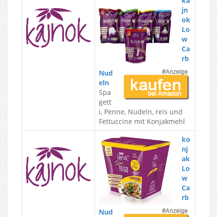
ka
jn
ok
Lo
w
Ca
rb
Nud
eln
Spa
gett
i, Penne, Nudeln, reis und
Fettuccine mit Konjakmehl
ko
nj
ak
Lo
w
Ca
rb
Nud