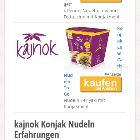
gett
i, Penne, Nudeln, reis und
Fettuccine mit Konjakmehl
ko
nj
ak
Lo
w
Ca
rb
Nud
eln
To
Go
Nudeln Teriyaki mit
Konjakmehl
kajnok Konjak Nudeln
Erfahrungen