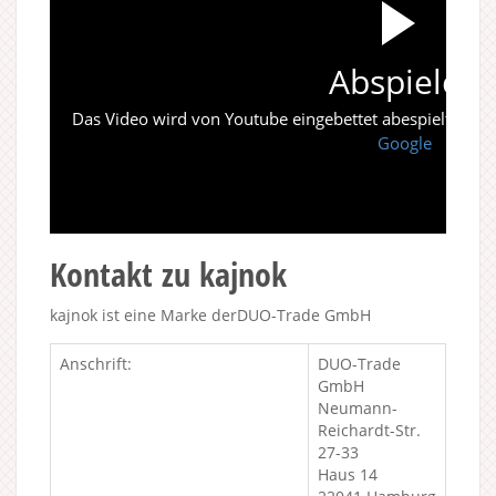
Abspielen
Das Video wird von Youtube eingebettet abespielt. Es gi
Google
Kontakt zu kajnok
kajnok ist eine Marke derDUO-Trade GmbH
Anschrift:
DUO-Trade
GmbH
Neumann-
Reichardt-Str.
27-33
Haus 14