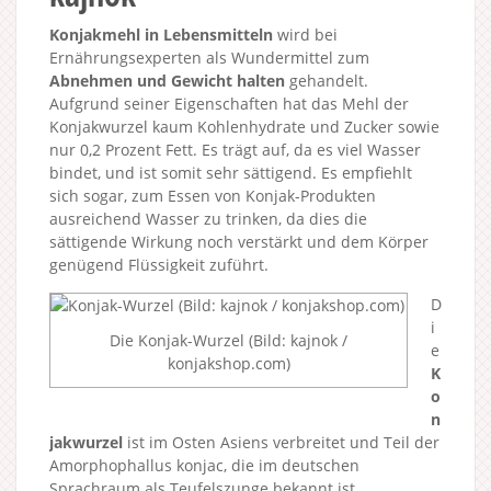
Konjakmehl in Lebensmitteln
wird bei
Ernährungsexperten als Wundermittel zum
Abnehmen und Gewicht halten
gehandelt.
Aufgrund seiner Eigenschaften hat das Mehl der
Konjakwurzel kaum Kohlenhydrate und Zucker sowie
nur 0,2 Prozent Fett. Es trägt auf, da es viel Wasser
bindet, und ist somit sehr sättigend. Es empfiehlt
sich sogar, zum Essen von Konjak-Produkten
ausreichend Wasser zu trinken, da dies die
sättigende Wirkung noch verstärkt und dem Körper
genügend Flüssigkeit zuführt.
D
i
Die Konjak-Wurzel (Bild: kajnok /
e
konjakshop.com)
K
o
n
jakwurzel
ist im Osten Asiens verbreitet und Teil der
Amorphophallus konjac, die im deutschen
Sprachraum als Teufelszunge bekannt ist.