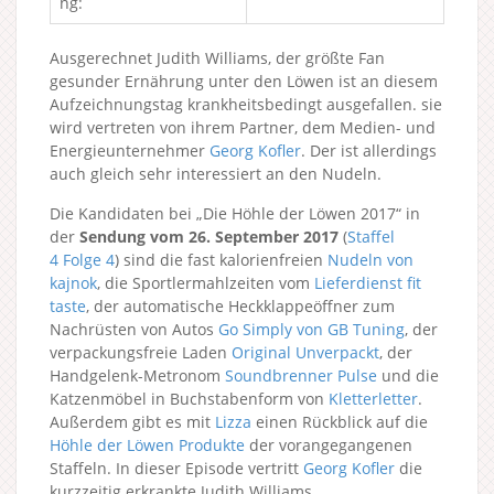
ng:
Ausgerechnet Judith Williams, der größte Fan
gesunder Ernährung unter den Löwen ist an diesem
Aufzeichnungstag krankheitsbedingt ausgefallen. sie
wird vertreten von ihrem Partner, dem Medien- und
Energieunternehmer
Georg Kofler
. Der ist allerdings
auch gleich sehr interessiert an den Nudeln.
Die Kandidaten bei „Die Höhle der Löwen 2017“ in
der
Sendung vom 26. September 2017
(
Staffel
4
Folge 4
) sind die fast kalorienfreien
Nudeln von
kajnok
, die Sportlermahlzeiten vom
Lieferdienst fit
taste
, der automatische Heckklappeöffner zum
Nachrüsten von Autos
Go Simply von GB Tuning
, der
verpackungsfreie Laden
Original Unverpackt
, der
Handgelenk-Metronom
Soundbrenner Pulse
und die
Katzenmöbel in Buchstabenform von
Kletterletter
.
Außerdem gibt es mit
Lizza
einen Rückblick auf die
Höhle der Löwen Produkte
der vorangegangenen
Staffeln. In dieser Episode vertritt
Georg Kofler
die
kurzzeitig erkrankte Judith Williams.