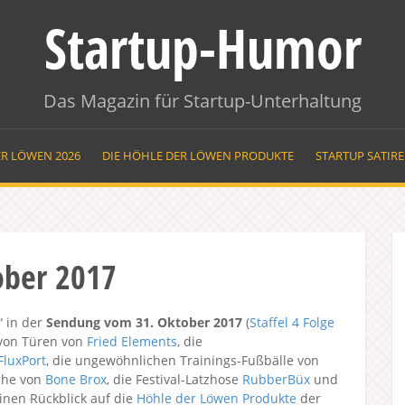
Startup-Humor
Das Magazin für Startup-Unterhaltung
ER LÖWEN 2026
DIE HÖHLE DER LÖWEN PRODUKTE
STARTUP SATIR
ober 2017
“ in der
Sendung vom 31. Oktober 2017
(
Staffel 4
Folge
 von Türen von
Fried Elements
, die
FluxPort
, die ungewöhnlichen Trainings-Fußbälle von
ühe von
Bone Brox
, die Festival-Latzhose
RubberBüx
und
inen Rückblick auf die
Höhle der Löwen Produkte
der