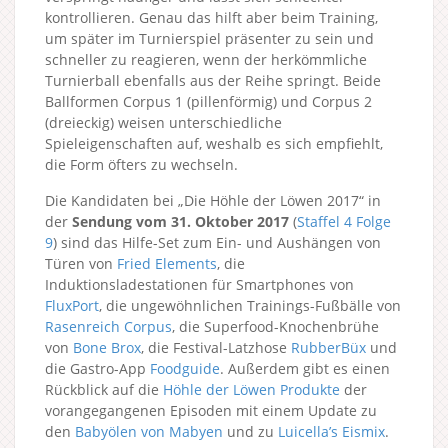
kontrollieren. Genau das hilft aber beim Training,
um später im Turnierspiel präsenter zu sein und
schneller zu reagieren, wenn der herkömmliche
Turnierball ebenfalls aus der Reihe springt. Beide
Ballformen Corpus 1 (pillenförmig) und Corpus 2
(dreieckig) weisen unterschiedliche
Spieleigenschaften auf, weshalb es sich empfiehlt,
die Form öfters zu wechseln.
Die Kandidaten bei „Die Höhle der Löwen 2017“ in
der
Sendung vom 31. Oktober 2017
(
Staffel 4
Folge
9
) sind das Hilfe-Set zum Ein- und Aushängen von
Türen von
Fried Elements
, die
Induktionsladestationen für Smartphones von
FluxPort
, die ungewöhnlichen Trainings-Fußbälle von
Rasenreich Corpus
, die Superfood-Knochenbrühe
von
Bone Brox
, die Festival-Latzhose
RubberBüx
und
die Gastro-App
Foodguide
. Außerdem gibt es einen
Rückblick auf die
Höhle der Löwen Produkte
der
vorangegangenen Episoden mit einem Update zu
den
Babyölen von Mabyen
und zu
Luicella’s Eismix
.