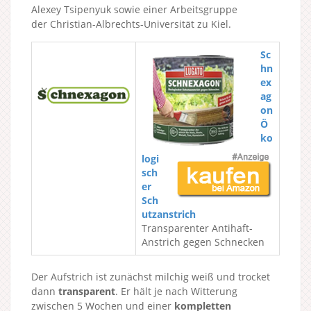
Alexey Tsipenyuk sowie einer Arbeitsgruppe
der Christian-Albrechts-Universität zu Kiel.
Sc
hn
ex
ag
on
Ö
ko
logi
sch
er
Sch
utzanstrich
Transparenter Antihaft-
Anstrich gegen Schnecken
Der Aufstrich ist zunächst milchig weiß und trocket
dann
transparent
. Er hält je nach Witterung
zwischen 5 Wochen und einer
kompletten