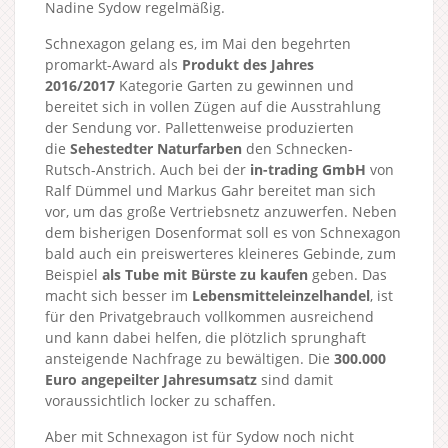
Nadine Sydow regelmäßig.
Schnexagon gelang es, im Mai den begehrten
promarkt-Award als
Produkt des Jahres
2016/2017
Kategorie Garten zu gewinnen und
bereitet sich in vollen Zügen auf die Ausstrahlung
der Sendung vor. Pallettenweise produzierten
die
Sehestedter Naturfarben
den Schnecken-
Rutsch-Anstrich. Auch bei der
in-trading GmbH
von
Ralf Dümmel und Markus Gahr bereitet man sich
vor, um das große Vertriebsnetz anzuwerfen. Neben
dem bisherigen Dosenformat soll es von Schnexagon
bald auch ein preiswerteres kleineres Gebinde, zum
Beispiel
als Tube mit Bürste zu kaufen
geben. Das
macht sich besser im
Lebensmitteleinzelhandel
, ist
für den Privatgebrauch vollkommen ausreichend
und kann dabei helfen, die plötzlich sprunghaft
ansteigende Nachfrage zu bewältigen. Die
300.000
Euro angepeilter Jahresumsatz
sind damit
voraussichtlich locker zu schaffen.
Aber mit Schnexagon ist für Sydow noch nicht