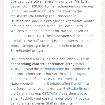
überzeugt die Löwen allerdings und der Markt ist
beträchtlich. 100.000 Tonnen Schneckenkorn werden
jährlich verkauft. Noch ist Schneckenkorn das
meistverkaufte Mittel gegen Schnecken in
Deutschland, aber die ökologische Alternative könnte
ihm bald den Rang ablaufen. Die Löwin Judith
Williams ist ohnehin immer für Nachhaltigkeit zu
haben. Sie und Frank Thelen beraten sich. Aber auch
Produkt-Löwe
Ralf Dümmel
ist sehr interessiert. Er
könnte Schnexagon im Handumdrehen in den
Einzelhandel bringen.
Die Kandidaten bei „Die Höhle der Löwen 2017“ in
der
Sendung vom 19. September 2017
(
Staffel
4
Folge 3
) sind die
Parodontcreme
fürs Zahnfleisch,
der Anti-Schnecken-Schutzanstrich
Schnexagon
, der
Edel-Blumenlieferservice
Grace Flowerbox
, die
Naturkosmetik mit nur 5 Inhaltstoffen
Five Skincare
,
die Seecontainer-Architektur von
BigBoxBerlin
und
die Carsharing-App
GETAWAY
. Außerdem gibt es
einen Rückblick auf die
Höhle der Löwen Produkte
der vorangegangenen Staffeln, darunter