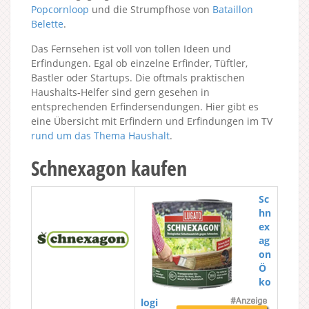
Popcornloop
und die Strumpfhose von
Bataillon
Belette
.
Das Fernsehen ist voll von tollen Ideen und
Erfindungen. Egal ob einzelne Erfinder, Tüftler,
Bastler oder Startups. Die oftmals praktischen
Haushalts-Helfer sind gern gesehen in
entsprechenden Erfindersendungen. Hier gibt es
eine Übersicht mit Erfindern und Erfindungen im TV
rund um das Thema Haushalt
.
Schnexagon kaufen
Sc
hn
ex
ag
on
Ö
ko
logi