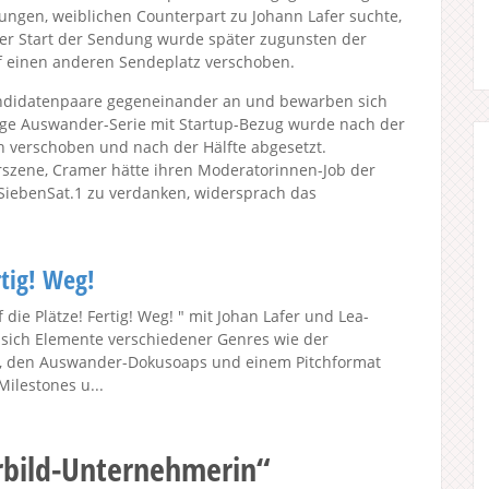
jungen, weiblichen Counterpart zu Johann Lafer suchte,
er Start der Sendung wurde später zugunsten der
f einen anderen Sendeplatz verschoben.
 Kandidatenpaare gegeneinander an und bewarben sich
bige Auswander-Serie mit Startup-Bezug wurde nach der
ch verschoben und nach der Hälfte abgesetzt.
zene, Cramer hätte ihren Moderatorinnen-Job der
SiebenSat.1 zu verdanken, widersprach das
rtig! Weg!
die Plätze! Fertig! Weg! " mit Johan Lafer und Lea-
 sich Elemente verschiedener Genres wie der
u, den Auswander-Dokusoaps und einem Pitchformat
ilestones u...
rbild-Unternehmerin“