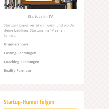
Startups im TV
Startup-Humor verrät dir, wann und wo Du
deine Lieblings-Startups im TV sehen
kannst.
Gründershows
Casting-Sendungen
Coaching-Sendungen
Reality-Formate
Startup-Humor folgen