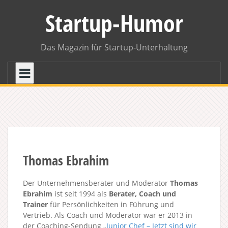
Skip
Startup-Humor
to
content
Das Magazin für Startup-Unterhaltung
Thomas Ebrahim
Der Unternehmensberater und Moderator
Thomas
Ebrahim
ist seit 1994 als
Berater, Coach und
Trainer
für Persönlichkeiten in Führung und
Vertrieb. Als Coach und Moderator war er 2013 in
der Coaching-Sendung „
Junior Chef – Jetzt sind wir