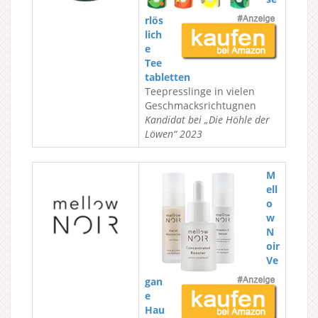
rlös
lich
e
Tee
tabletten
Teepresslinge in vielen
Geschmacksrichtugnen
Kandidat bei „Die Höhle der
Löwen“ 2023
M
ell
o
w
N
oir
Ve
gan
e
Hau