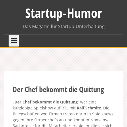
Skip
Startup-Humor
to
content
Das Magazin für Startup-Unterhaltung
Der Chef bekommt die Quittung
„
Der Chef bekommt die Quittung
“ war eine
kurzlebige Spielshow auf RTL mit
Ralf Schmitz
. Die
Belegschaften von Firmen traten darin in Spielshows
gegen ihre Firmenchefs an und konnten Nonsens-
Sachpreise für die Mitarbeiter erspielen, die sie sich