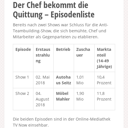
Der Chef bekommt die
Quittung – Episodenliste
Bereits nach zwei Shows war Schluss für die Anti-
Teambuilding-Show, die sich bemühte, Chef und
Mitarbeiter als Gegenparteien zu etablieren.
Episode
Erstaus
Betrieb
Zuscha
Markta
strahlu
uer
nteil
ng
(14-49
Jährige)
Show 1
02. Mai
Autoha
1,01
10,4
2018
us Seitz
Mio
Prozent
Show 2
04.
Möbel
1,90
11,8
August
Mahler
Mio
Prozent
2018
Die beiden Episoden sind in der Online-Mediathek
TV Now einsehbar.