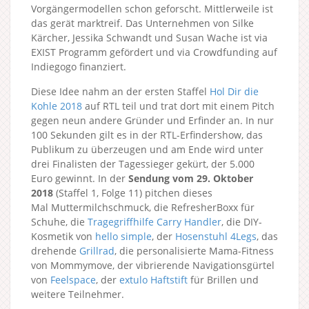
Vorgängermodellen schon geforscht. Mittlerweile ist
das gerät marktreif. Das Unternehmen von Silke
Kärcher, Jessika Schwandt und Susan Wache ist via
EXIST Programm gefördert und via Crowdfunding auf
Indiegogo finanziert.
Diese Idee nahm an der ersten Staffel
Hol Dir die
Kohle 2018
auf RTL teil und trat dort mit einem Pitch
gegen neun andere Gründer und Erfinder an. In nur
100 Sekunden gilt es in der RTL-Erfindershow, das
Publikum zu überzeugen und am Ende wird unter
drei Finalisten der Tagessieger gekürt, der 5.000
Euro gewinnt. In der
Sendung vom 29. Oktober
2018
(Staffel 1, Folge 11) pitchen dieses
Mal Muttermilchschmuck, die RefresherBoxx für
Schuhe, die
Tragegriffhilfe Carry Handler
, die DIY-
Kosmetik von
hello simple
, der
Hosenstuhl 4Legs
, das
drehende
Grillrad
, die personalisierte Mama-Fitness
von Mommymove, der vibrierende Navigationsgürtel
von
Feelspace
, der
extulo Haftstift
für Brillen und
weitere Teilnehmer.