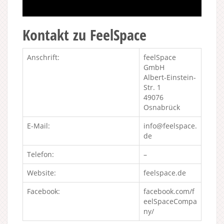
Kontakt zu FeelSpace
Anschrift:
feelSpace
GmbH
Albert-Einstein-
Str. 1
49076
Osnabrück
E-Mail:
info@feelspace.
de
Telefon:
–
Website:
feelspace.de
Facebook:
facebook.com/f
eelSpaceCompa
ny/