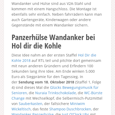
Wandanker und Hülse sind aus V2A-Stahl und
kommen mit einem Hangschloss. Die Montage ist
ebenfalls sehr einfach. Neben fahrrädern kann man
auch Gartengeräte, Kinderwagen oder andere
Gegenstände mit einem Wandanker sichern.
Panzerhülse Wandanker bei
Hol dir die Kohle
Diese Idee nahm an der ersten Staffel
Hol Dir die
Kohle 2018
auf RTL teil und pitchte dort gemeinsam
mit neun anderen Gründern und Erfindern 100
Sekunden lang ihre Idee. Am Ende winken 5.000
Euro als Siegprämie für den Tagessieg. In
der
Sendung vom 18. Oktober 2018
(Staffel 1, Folge
4) sind dieses Mal die
Glücks Bewegungsmusik für
Senioren
, die
Nuraia Trinkschokolade
, die
WC-Bürste
Change
mit Wechselkopf, die Selbermisch-Putzmittel
von
Sauberkasten
, der fallsichere
Miniwim
Wickeltisch
, das feste
Shampoo Duschbrocken
, der
Wandanker Panzerhülse
, die
Just O’Clock Uhr
mit