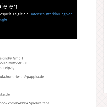
ielen
pielt. Es gilt die
Datenschutzerklärung von
ogle
eKind® GmbH
e-Kollwitz-Str. 60
9 Leipzig
dula.hundrieser@pappka.de
pka.de
book.com/PAPPKA.Spielwelten/