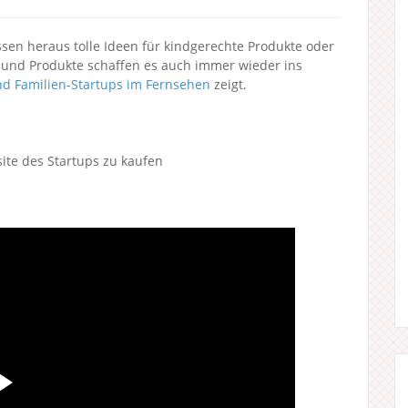
ssen heraus tolle Ideen für kindgerechte Produkte oder
n und Produkte schaffen es auch immer wieder ins
nd Familien-Startups im Fernsehen
zeigt.
site des Startups zu kaufen