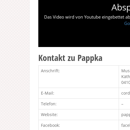
Absp
Das Video wird von Youtube eingebettet abes
Go
Kontakt zu Pappka
Anschrift:
Mus
Käth
0410
E-Mail:
cor
Telefon:
–
Website:
pap
Facebook:
face