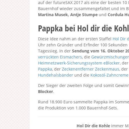
auf der futureSAX 2017 als eine der besten 10
Bauernhof wieder zusammengefaltet und im Bü
Martina Musek, Antje Stumpe
und
Cordula H
Pappka bei Hol dir die Koh
Diese Idee nahm an der ersten Staffel
Hol Dir 
Uhr zehn Gründer und Erfinder 100 Sekunden l
Tagessieg. In der
Sendung vom 16. Oktober 2
verrückten Eismachers
, die
Gewürzmischungen
Heimnetzwerk-Sicherungssystem eBlocker
, de
Pappka
, der
Zeckenentferner Zeckenmaus
, der
Hundehalsbänder
und die
Kokosöl-Zahncreme
Der Sieger der zweiten Folge und somit Gewinn
Blocker
.
Rund 18.900 Euro sammelte Pappka im Sommer 
die Produktion von 1.000 Bauernhof-Sets.
Hol Dir die Kohle
immer Mon