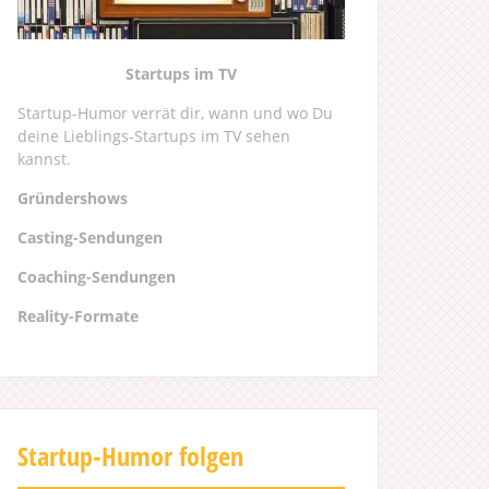
Startups im TV
Startup-Humor verrät dir, wann und wo Du
deine Lieblings-Startups im TV sehen
kannst.
Gründershows
Casting-Sendungen
Coaching-Sendungen
Reality-Formate
Startup-Humor folgen