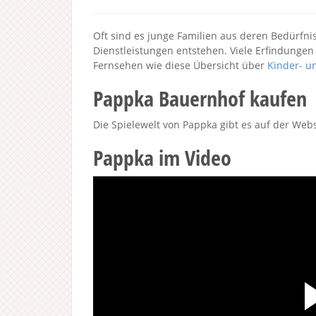
Oft sind es junge Familien aus deren Bedürfni
Dienstleistungen entstehen. Viele Erfindunge
Fernsehen wie diese Übersicht über
Kinder- u
Pappka Bauernhof kaufen
Die Spielewelt von Pappka gibt es auf der Web
Pappka im Video