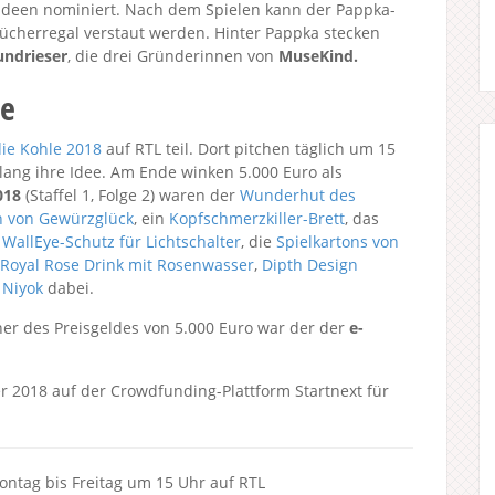
 Ideen nominiert. Nach dem Spielen kann der Pappka-
cherregal verstaut werden. Hinter Pappka stecken
undrieser
, die drei Gründerinnen von
MuseKind.
le
die Kohle 2018
auf RTL teil. Dort pitchen täglich um 15
ang ihre Idee. Am Ende winken 5.000 Euro als
018
(Staffel 1, Folge 2) waren der
Wunderhut des
 von Gewürzglück
, ein
Kopfschmerzkiller-Brett
, das
r
WallEye-Schutz für Lichtschalter
, die
Spielkartons von
Royal Rose Drink mit Rosenwasser
,
Dipth Design
 Niyok
dabei.
er des Preisgeldes von 5.000 Euro war der der
e-
2018 auf der Crowdfunding-Plattform Startnext für
tag bis Freitag um 15 Uhr auf RTL