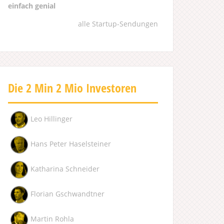
einfach genial
alle Startup-Sendungen
Die 2 Min 2 Mio Investoren
Leo Hillinger
Hans Peter Haselsteiner
Katharina Schneider
Florian Gschwandtner
Martin Rohla