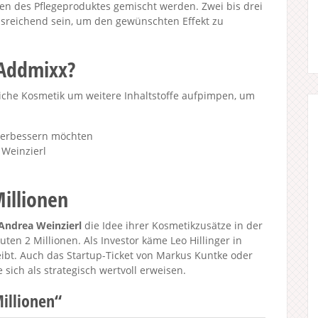
en des Pflegeproduktes gemischt werden. Zwei bis drei
usreichend sein, um den gewünschten Effekt zu
 Addmixx?
liche Kosmetik um weitere Inhaltstoffe aufpimpen, um
 verbessern möchten
Weinzierl
illionen
Andrea Weinzierl
die Idee ihrer Kosmetikzusätze in der
ten 2 Millionen. Als Investor käme Leo Hillinger in
eibt. Auch das Startup-Ticket von Markus Kuntke oder
sich als strategisch wertvoll erweisen.
illionen“