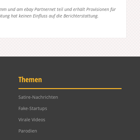
 und am ebay Partnernet teil und erhält Provisionen für
tung hat keinen Einfluss auf die Berichterstattung.
Themen
Satire-Nachrichten
Fake-Startups
Virale Videos
Parodien