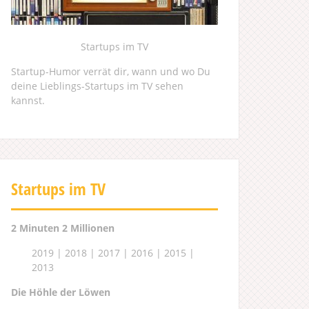
Startups im TV
Startup-Humor verrät dir, wann und wo Du
deine Lieblings-Startups im TV sehen
kannst.
Startups im TV
2 Minuten 2 Millionen
2019
|
2018
|
2017
|
2016
|
2015
|
2013
Die Höhle der Löwen