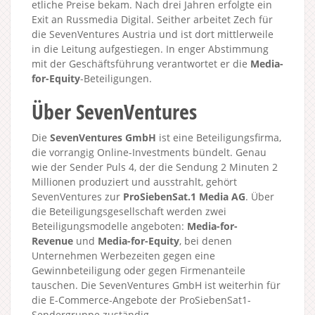
etliche Preise bekam. Nach drei Jahren erfolgte ein
Exit an Russmedia Digital. Seither arbeitet Zech für
die SevenVentures Austria und ist dort mittlerweile
in die Leitung aufgestiegen. In enger Abstimmung
mit der Geschäftsführung verantwortet er die
Media-
for-Equity
-Beteiligungen.
Über SevenVentures
Die
SevenVentures GmbH
ist eine Beteiligungsfirma,
die vorrangig Online-Investments bündelt. Genau
wie der Sender Puls 4, der die Sendung 2 Minuten 2
Millionen produziert und ausstrahlt, gehört
SevenVentures zur
ProSiebenSat.1 Media AG
. Über
die Beteiligungsgesellschaft werden zwei
Beteiligungsmodelle angeboten:
Media-for-
Revenue
und
Media-for-Equity
, bei denen
Unternehmen Werbezeiten gegen eine
Gewinnbeteiligung oder gegen Firmenanteile
tauschen. Die SevenVentures GmbH ist weiterhin für
die E-Commerce-Angebote der ProSiebenSat1-
Sendergruppe zuständig.