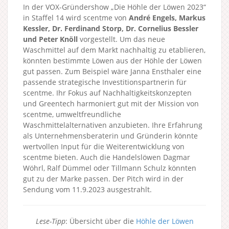
In der VOX-Gründershow „Die Höhle der Löwen 2023“
in Staffel 14 wird scentme von
André Engels, Markus
Kessler, Dr. Ferdinand Storp, Dr. Cornelius Bessler
und Peter Knöll
vorgestellt. Um das neue
Waschmittel auf dem Markt nachhaltig zu etablieren,
könnten bestimmte Löwen aus der Höhle der Löwen
gut passen. Zum Beispiel wäre Janna Ensthaler eine
passende strategische Investitionspartnerin für
scentme. Ihr Fokus auf Nachhaltigkeitskonzepten
und Greentech harmoniert gut mit der Mission von
scentme, umweltfreundliche
Waschmittelalternativen anzubieten. Ihre Erfahrung
als Unternehmensberaterin und Gründerin könnte
wertvollen Input für die Weiterentwicklung von
scentme bieten. Auch die Handelslöwen Dagmar
Wöhrl, Ralf Dümmel oder Tillmann Schulz könnten
gut zu der Marke passen. Der Pitch wird in der
Sendung vom 11.9.2023 ausgestrahlt.
Lese-Tipp
: Übersicht über die
Höhle der Löwen