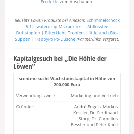
Produkte
zum Anschauen.
Beliebte Löwen-Produkte bei Amazon:
Schimmelschock
5.1
|
waterdrop Microdrinks
|
Abflussfee
Duftstopfen
|
BitterLiebe Tropfen
|
littlelunch Bio-
Suppen
|
HappyPo Po-Dusche
(Partnerlinks, vergütet)
Kapitalgesuch bei „Die Höhle der
Löwen“
scentme sucht Wachstumskapital in Höhe von
200.000 Euro
Verwendungszweck:
Marketing und Vertrieb
Gründer:
André Engels, Markus
Kessler, Dr. Ferdinand
Storp, Dr. Cornelius
Bessler und Peter Knöll