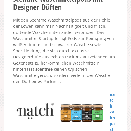
Designer-Düften
Mit den Scentme Waschmittelpods aus der Höhle
der Löwen kann man Nachhaltigkeit und frisch,
duftende Wäsche miteinander verbinden. Das
Waschmittel-Startup fertigt Pods zur Reinigung von
weißer, bunter und schwarzer Wäsche sowie
Sportkleidung, die sich durch exklusive
Designerdüfte aus echten Parfüms auszeichnen. Im
Gegensatz zu herkömmlichen Waschmitteln
hinterlässt
scentme
keinen typischen
Waschmittelgeruch, sondern verleiht der Wäsche
den Duft eines Parfüms.
na
tc
h
Za
hn
pa
st