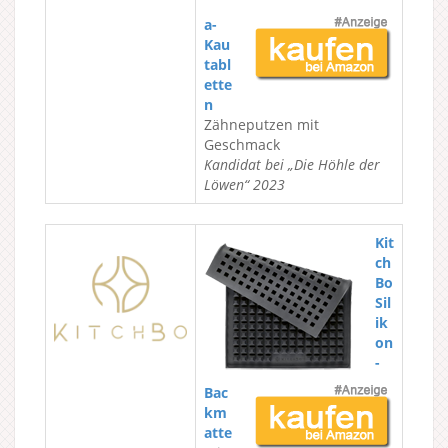
a-
Kau
tabl
ette
n
Zähneputzen mit
Geschmack
Kandidat bei „Die Höhle der
Löwen“ 2023
Kit
ch
Bo
Sil
ik
on
-
Bac
km
atte