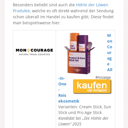
Besonders beliebt sind auch die
Höhle der Löwen
Produkte
, welche es oft direkt während der Sendung
schon überall im Handel zu kaufen gibt. Diese findet
man beispielsweise hier:
M
on
Co
ur
ag
e
All
-in-
One
-
Reis
ekosmetik
Varianten: Cream Stick, Sun
Stick und Pro Age Stick
Kandidat bei „Die Höhle der
Löwen“ 2025