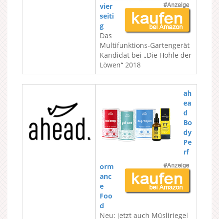
vier
seiti
g
Das
Multifunktions-Gartengerät
Kandidat bei „Die Höhle der
Löwen“ 2018
ah
ea
d
Bo
dy
Pe
rf
orm
anc
e
Foo
d
Neu: jetzt auch Müsliriegel