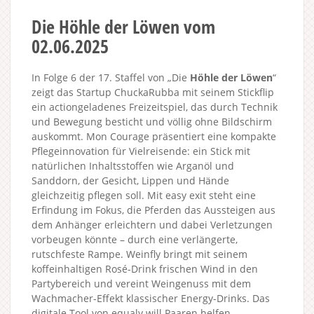
Die Höhle der Löwen vom
02.06.2025
In Folge 6 der 17. Staffel von „Die
Höhle der Löwen
“
zeigt das Startup ChuckaRubba mit seinem Stickflip
ein actiongeladenes Freizeitspiel, das durch Technik
und Bewegung besticht und völlig ohne Bildschirm
auskommt. Mon Courage präsentiert eine kompakte
Pflegeinnovation für Vielreisende: ein Stick mit
natürlichen Inhaltsstoffen wie Arganöl und
Sanddorn, der Gesicht, Lippen und Hände
gleichzeitig pflegen soll. Mit easy exit steht eine
Erfindung im Fokus, die Pferden das Aussteigen aus
dem Anhänger erleichtern und dabei Verletzungen
vorbeugen könnte – durch eine verlängerte,
rutschfeste Rampe. Weinfly bringt mit seinem
koffeinhaltigen Rosé-Drink frischen Wind in den
Partybereich und vereint Weingenuss mit dem
Wachmacher-Effekt klassischer Energy-Drinks. Das
digitale Tool von equaly will Paaren helfen,