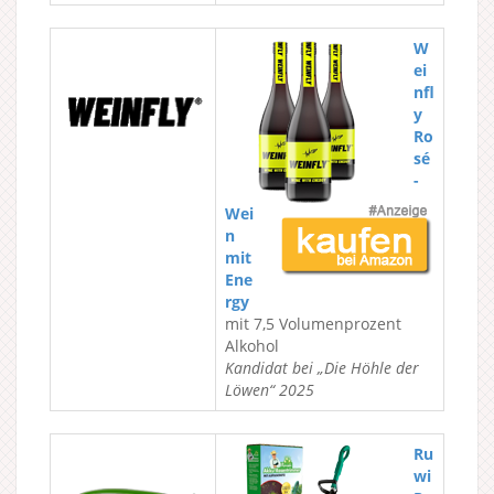
W
ei
nfl
y
Ro
sé
-
Wei
n
mit
Ene
rgy
mit 7,5 Volumenprozent
Alkohol
Kandidat bei „Die Höhle der
Löwen“ 2025
Ru
wi