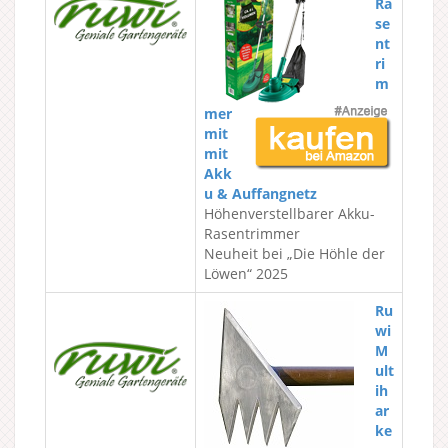
Ra
se
nt
ri
m
mer
mit
mit
Akk
u & Auffangnetz
Höhenverstellbarer Akku-
Rasentrimmer
Neuheit bei „Die Höhle der
Löwen“ 2025
Ru
wi
M
ult
ih
ar
ke