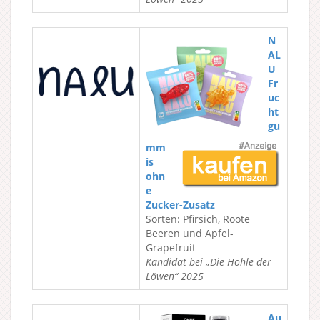
N
AL
U
Fr
uc
ht
gu
mm
is
ohn
e
Zucker-Zusatz
Sorten: Pfirsich, Roote
Beeren und Apfel-
Grapefruit
Kandidat bei „Die Höhle der
Löwen“ 2025
Au