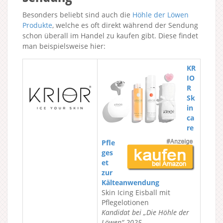
Besonders beliebt sind auch die
Höhle der Löwen
Produkte
, welche es oft direkt während der Sendung
schon überall im Handel zu kaufen gibt. Diese findet
man beispielsweise hier:
KR
IO
R
Sk
in
ca
re
Pfle
ges
et
zur
Kälteanwendung
Skin Icing Eisball mit
Pflegelotionen
Kandidat bei „Die Höhle der
Löwen“ 2025