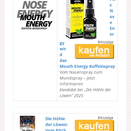
s
N
os
e
En
er
gy
wir
d
das
Mouth Energy Koffeinspray
Vom Nasenspray zum
Mundspray – jetzt
informieren
Kandidat bei „Die Höhle der
Löwen“ 2025
Die Höhle
der Löwen:
Vom Pitch