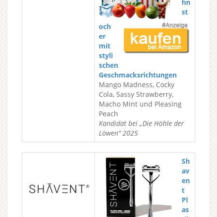
hn
st
och
er
mit
styli
schen
Geschmacksrichtungen
Mango Madness, Cocky
Cola, Sassy Strawberry,
Macho Mint und Pleasing
Peach
Kandidat bei „Die Höhle der
Löwen“ 2025
Sh
av
en
t
Pl
as