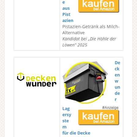
e
aus
Pist
azien
Pistazien-Getränk als Milch-
Alternative
Kandidat bei „Die Höhle der
Löwen“ 2025
De
ck
en
w
un
de
r
Lag
ersy
ste
m
für die Decke