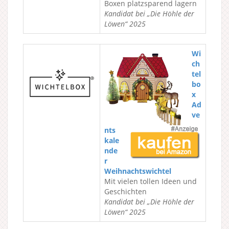
Boxen platzsparend lagern
Kandidat bei „Die Höhle der
Löwen“ 2025
Wi
ch
tel
bo
x
Ad
ve
nts
kale
nde
r
Weihnachtswichtel
Mit vielen tollen Ideen und
Geschichten
Kandidat bei „Die Höhle der
Löwen“ 2025