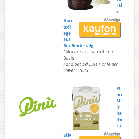
ral
s
Hau
tpfl
ege
aus
Bio Rindertalg
Skincare auf natürlicher
Basis
Kandidat bei „Die Höhle der
Löwen“ 2025
Pi
nù
Mi
lc
ha
lte
rn
ativ