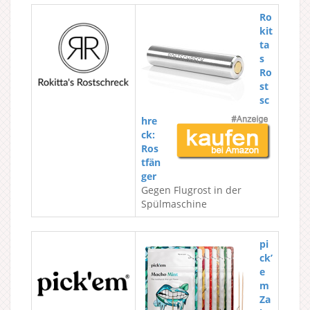
Ro
kit
ta
s
Ro
st
sc
hre
ck:
Ros
tfän
ger
Gegen Flugrost in der
Spülmaschine
pi
ck’
e
m
Za