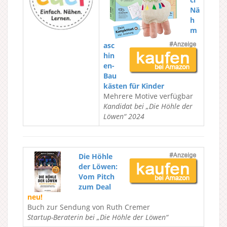
Nä
h
m
asc
hin
en-
Bau
kästen für Kinder
Mehrere Motive verfügbar
Kandidat bei „Die Höhle der
Löwen“ 2024
Die Höhle
der Löwen:
Vom Pitch
zum Deal
neu!
Buch zur Sendung von Ruth Cremer
Startup-Beraterin bei „Die Höhle der Löwen“