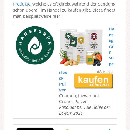
Produkte
, welche es oft direkt während der Sendung
schon überall im Handel zu kaufen gibt. Diese findet
man beispielsweise hier:
Ha
ns
eg
rü
n
Su
pe
rfoo
d-
Pul
ver
Guarana, Ingwer und
Grünes Pulver
Kandidat bei „Die Höhle der
Löwen“ 2026
S