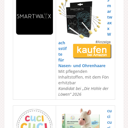
m
ar
tw
ax
x
W
ach
sstif
te
für
Nasen- und Ohrenhaare
Mit pflegenden
Inhaltstoffen, mit dem Fön
erhitzbar
Kandidat bei „Die Höhle der
Löwen“ 2026
cu
ci
cu
ci