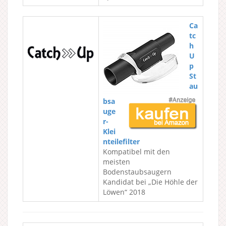
Ca
tc
h
U
p
St
au
bsa
uge
r-
Klei
nteilefilter
Kompatibel mit den
meisten
Bodenstaubsaugern
Kandidat bei „Die Höhle der
Löwen“ 2018