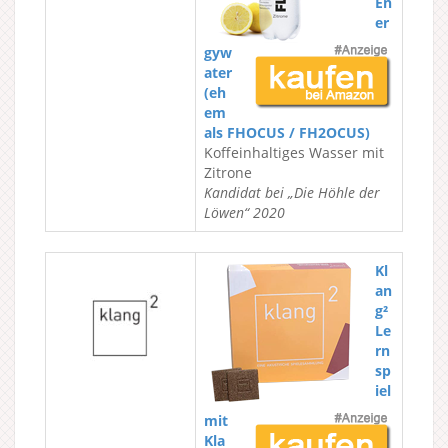
En
er
gyw
ater
(eh
em
als FHOCUS / FH2OCUS)
Koffeinhaltiges Wasser mit
Zitrone
Kandidat bei „Die Höhle der
Löwen“ 2020
Kl
an
g²
Le
rn
sp
iel
mit
Kla