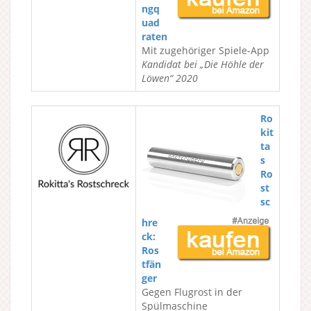
ngq
uad
raten
Mit zugehöriger Spiele-App
Kandidat bei „Die Höhle der
Löwen“ 2020
Ro
kit
ta
s
Ro
st
sc
hre
ck:
Ros
tfän
ger
Gegen Flugrost in der
Spülmaschine