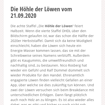
Die Höhle der Löwen vom
21.09.2020
Die achte Staffel „Die
Höhle der Löwen
“ feiert
Halbzeit. Wenn die vierte Staffel DHDL über den
Bildschirm gelaufen ist, war das schon die Hälfte der
2020er Herbststaffel. Damit sich da keine Müdigkeit
einschleicht, haben die Löwen sich heute ein
Energie-Wasser kommen lassen, das sie mit der
Schreibweise seines Namens verblüfft. Außerdem
gibt es Kaugummis, die umweltfreundlich und
nachhaltig sind, zu bestaunen. Nico Rosberg hat
wieder ein Gefühl und Ralf Dümmel dümmelt sich
wieder Produkte für den Handel. Ehrenamtlich
engagierte Löwen finden vielleicht Gefallen an einer
App, über welche sie dies zukünftig tun können. Und
zwei der Löwen versuchen sich beim Breakdance mit
unterschiedlichen Erfolgen. Dann fängt plötzlich
auch noch Holz an zu klingen. Es ist also wieder alles
dabei, was es gibt und bisher so noch nicht gab.