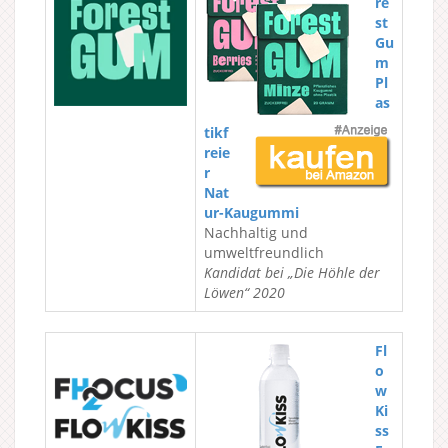
re
st
Gu
m
Pl
as
tikf
reie
r
Nat
ur-Kaugummi
Nachhaltig und
umweltfreundlich
Kandidat bei „Die Höhle der
Löwen“ 2020
Fl
o
w
Ki
ss