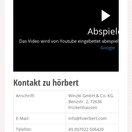
Abspielen
Das Video wird von Youtube eingebettet abespielt. Es gi
Google
Kontakt zu hörbert
Anschrift:
Winzki GmbH & Co. KG
Benzstr. 2, 72636
Frickenhausen
E-Mail:
info@hoerbert.com
Telefon:
49 (0)7022 506420