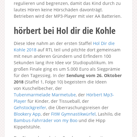
regulieren und begrenzen, damit das Kind durch zu
lautes Hören keine Hörschäden davonträgt.
Betrieben wird der MP3-Player mit vier AA Batterien.
hörbert bei Hol dir die Kohle
Diese Idee nahm an der ersten Staffel
Hol Dir die
Kohle 2018
auf RTL teil und pitchte dort gemeinsam
mit neun anderen Gründern und Erfindern 100
Sekunden lang ihre Idee vor Studiopublikum. Im
großen Finale ging es um 5.000 Euro als Siegprämie
für den Tagessieg. In der
Sendung vom 26. Oktober
2018
(Staffel 1, Folge 10) begeistern die Ideen
von Kuschelbecher, der
Tubenmarmelade Marmetube
, der
Hörbert Mp3-
Player
für Kinder, der Tissueball, der
Gehstockgreifer
, die Überraschungsreisen der
Blookery App
, der
FitW Gymnastikwürfel
, Lashilo, die
Bambus-Fahrräder von my Boo
und die Hipp
Kippelstühle.