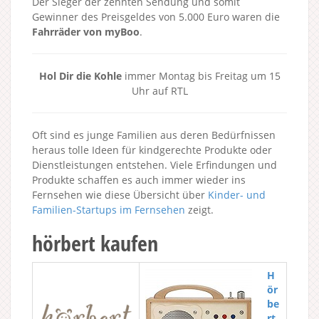
Der Sieger der zehnten Sendung und somit
Gewinner des Preisgeldes von 5.000 Euro waren die
Fahrräder von myBoo
.
Hol Dir die Kohle
immer Montag bis Freitag um 15
Uhr auf RTL
Oft sind es junge Familien aus deren Bedürfnissen
heraus tolle Ideen für kindgerechte Produkte oder
Dienstleistungen entstehen. Viele Erfindungen und
Produkte schaffen es auch immer wieder ins
Fernsehen wie diese Übersicht über
Kinder- und
Familien-Startups im Fernsehen
zeigt.
hörbert kaufen
H
ör
be
rt