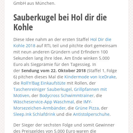
GmbH aus München.
Sauberkugel bei Hol dir die
Kohle
Diese Idee nahm an der ersten Staffel
Hol Dir die
Kohle 2018
auf RTL teil und pitchte dort gemeinsam
mit neun anderen Gründern und Erfindern 100
Sekunden lang ihre Idee. Am Ende winken 5.000
Euro als Siegprämie für den Tagessieg. In
der
Sendung vom 22. Oktober 2018
(Staffel 1, Folge
6) pitchen dieses Mal die
Kindermode von IceDrake
,
die
Roll’n’Bag Einkaufstüte
mit Rollen, der
Taschenreiniger Sauberkugel
,
Grillpfannen mit
Motiven
, der
Bodycross Schwimmtrainer
, die
Wäscheservice-App Waschmal
, die
IMY-
Morsezeichen-Armbänder
, die
Grüne Pizza
, der
Sleep.Ink Schlafdrink
und die
Antistolperschuhe
.
Der Sieger der sechsten Folge und somit Gewinner
des Preisgeldes von 5.000 Euro waren die