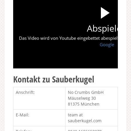
Abspielen
Das Video wird von Youtube eingebettet abespielt. Es gi
Google
Kontakt zu Sauberkugel
Anschrift:
No Crumbs GmbH
Mäuselweg 30
81375 München
E-Mail:
team at
sauberkugel.com