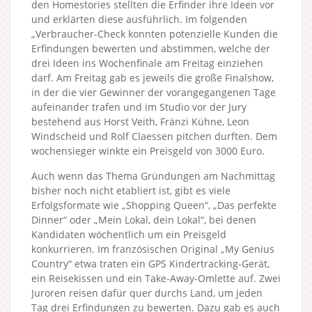
den Homestories stellten die Erfinder ihre Ideen vor
und erklärten diese ausführlich. Im folgenden
„Verbraucher-Check konnten potenzielle Kunden die
Erfindungen bewerten und abstimmen, welche der
drei Ideen ins Wochenfinale am Freitag einziehen
darf. Am Freitag gab es jeweils die große Finalshow,
in der die vier Gewinner der vorangegangenen Tage
aufeinander trafen und im Studio vor der Jury
bestehend aus Horst Veith, Fränzi Kühne, Leon
Windscheid und Rolf Claessen pitchen durften. Dem
wochensieger winkte ein Preisgeld von 3000 Euro.
Auch wenn das Thema Gründungen am Nachmittag
bisher noch nicht etabliert ist, gibt es viele
Erfolgsformate wie „Shopping Queen“, „Das perfekte
Dinner“ oder „Mein Lokal, dein Lokal“, bei denen
Kandidaten wöchentlich um ein Preisgeld
konkurrieren. Im französischen Original „My Genius
Country“ etwa traten ein GPS Kindertracking-Gerät,
ein Reisekissen und ein Take-Away-Omlette auf. Zwei
Juroren reisen dafür quer durchs Land, um jeden
Tag drei Erfindungen zu bewerten. Dazu gab es auch