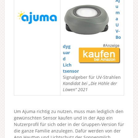
Aj
u
m
a
U
V-
Bo
dyg
uar
d
Lich
tsensor
Signalgeber für UV-Strahlen
Kandidat bei „Die Höhle der
Löwen“ 2021
Um Ajuma richtig zu nutzen, muss man lediglich den
gewünschten Sensor kaufen und in der App ein
Nutzerprofil für sich oder in der Gruppen-Version für
die ganze Familie anzulegen. Dafür werden von der
App Hauttyp und Lichtschutz der Sonnenmilch