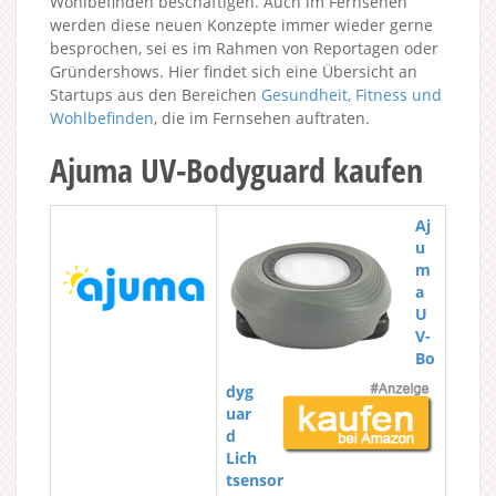
Wohlbefinden beschäftigen. Auch im Fernsehen
werden diese neuen Konzepte immer wieder gerne
besprochen, sei es im Rahmen von Reportagen oder
Gründershows. Hier findet sich eine Übersicht an
Startups aus den Bereichen
Gesundheit, Fitness und
Wohlbefinden
, die im Fernsehen auftraten.
Ajuma UV-Bodyguard kaufen
Aj
u
m
a
U
V-
Bo
dyg
uar
d
Lich
tsensor