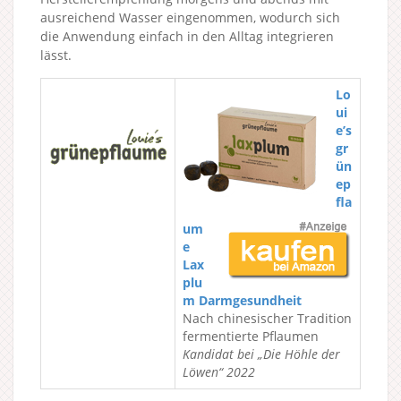
ausreichend Wasser eingenommen, wodurch sich
die Anwendung einfach in den Alltag integrieren
lässt.
Lo
ui
e’s
gr
ün
ep
fla
um
e
Lax
plu
m Darmgesundheit
Nach chinesischer Tradition
fermentierte Pflaumen
Kandidat bei „Die Höhle der
Löwen“ 2022