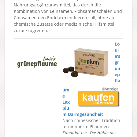
Nahrungsergänzungsmittel, das durch die
Kombination von Leinsamen, Flohsamenschalen und
Chiasamen den Enddarm entleeren soll, ohne auf
chemische Zusätze oder medizinische Hilfsmittel
zurückzugreifen.
Lo
ui
e’s
gr
ün
ep
fla
um
e
Lax
plu
m Darmgesundheit
Nach chinesischer Tradition
fermentierte Pflaumen
Kandidat bei „Die Höhle der