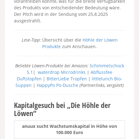
vorantreiben könnte, was für die breite Verfügbarkeit
des Produkts von entscheidender Bedeutung wäre.
Der Pitch wird in der Sendung vom 25.8.2025
ausgestrahlt.
Lese-Tipp
: Übersicht über die
Höhle der Löwen
Produkte
zum Anschauen.
Beliebte Löwen-Produkte bei Amazon:
Schimmelschock
5.1
|
waterdrop Microdrinks
|
Abflussfee
Duftstopfen
|
BitterLiebe Tropfen
|
littlelunch Bio-
Suppen
|
HappyPo Po-Dusche
(Partnerlinks, vergütet)
Kapitalgesuch bei „Die Höhle der
Löwen“
anuux sucht Wachstumskapital in Höhe von
100.000 Euro