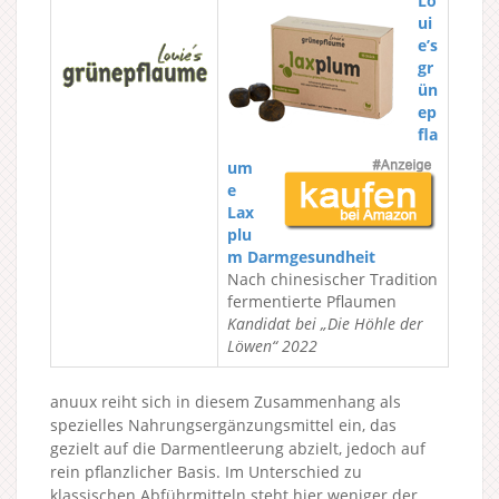
Lo
ui
e’s
gr
ün
ep
fla
um
e
Lax
plu
m Darmgesundheit
Nach chinesischer Tradition
fermentierte Pflaumen
Kandidat bei „Die Höhle der
Löwen“ 2022
anuux reiht sich in diesem Zusammenhang als
spezielles Nahrungsergänzungsmittel ein, das
gezielt auf die Darmentleerung abzielt, jedoch auf
rein pflanzlicher Basis. Im Unterschied zu
klassischen Abführmitteln steht hier weniger der