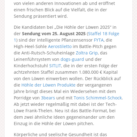
von vielen anderen Innovationen ab und eröffnet
einen frischen Blick auf die Vielfalt, die in der
Sendung präsentiert wird.
Die Kandidaten bei „Die Höhle der Löwen 2025“ in
der
Sendung vom 25. August 2025
(
Staffel 18
Folge
1
) sind der intelligente Pflanzensensor
FYTA
, die
High-Heel-Sohle
Aerostiletto
im Battle-Pitch gegen
die Anti-Rutsch-Schuheinlage
Zoltra Grip
, das
Leinenführsystem von
dogs-guard
und der
Kinderhochstuhl
SITLIT
, die in der ersten Folge der
achtzehnten Staffel zusammen 1.080.000 € Kapital
von den Löwen einwerben wollen. Der Rückblick auf
die
Höhle der Löwen Produkte
der vergangenen
Jahre bringt dieses Mal ein Wiedersehen mit dem
Porridge von
3bears
und mit
Tonis Schimmel-Schock
.
Ab jetzt wieder regelmäßig mit dabei ist der Tech-
Löwe Frank-Thelen. Neu ist das Battle-Format, bei
dem zwei ähnliche Ideen gegeneinander um den
Einzug in die Höhle der Löwen pitchen.
Körperliche und seelische Gesundheit ist das