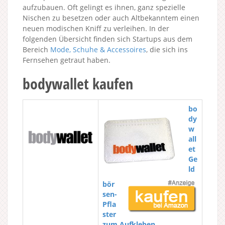
aufzubauen. Oft gelingt es ihnen, ganz spezielle
Nischen zu besetzen oder auch Altbekanntem einen
neuen modischen Kniff zu verleihen. In der
folgenden Übersicht finden sich Startups aus dem
Bereich
Mode, Schuhe & Accessoires
, die sich ins
Fernsehen getraut haben.
bodywallet kaufen
bo
dy
w
all
et
Ge
ld
bör
sen-
Pfla
ster
zum Aufkleben