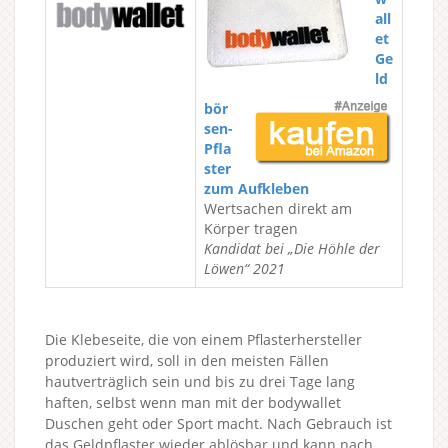
all
et
Ge
ld
bör
sen-
Pfla
ster
zum Aufkleben
Wertsachen direkt am
Körper tragen
Kandidat bei „Die Höhle der
Löwen“ 2021
Die Klebeseite, die von einem Pflasterhersteller
produziert wird, soll in den meisten Fällen
hautverträglich sein und bis zu drei Tage lang
haften, selbst wenn man mit der bodywallet
Duschen geht oder Sport macht. Nach Gebrauch ist
das Geldpflaster wieder ablösbar und kann nach