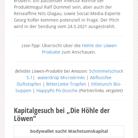
erobern. Ein passender Investor könnte der
Produktmogul Ralf Dümmel sein, aber auch der
Reiseaffine Nils Glagau, sowie Social-Media-Experte
Georg Kofler kommen potenziell in Frage. Der Pitch
wird in der Sendung vom 24.5.2021 ausgestrahlt.
Lese-Tipp
: Übersicht über die
Höhle der Löwen
Produkte
zum Anschauen.
Beliebte Löwen-Produkte bei Amazon:
Schimmelschock
5.1
|
waterdrop Microdrinks
|
Abflussfee
Duftstopfen
|
BitterLiebe Tropfen
|
littlelunch Bio-
Suppen
|
HappyPo Po-Dusche
(Partnerlinks, vergütet)
Kapitalgesuch bei „Die Höhle der
Löwen“
bodywallet sucht Wachstumskapital