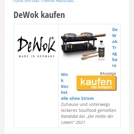
rund um das Thema Haushalt
.
DeWok kaufen
De
W
ok
Tr
ag
ba
re
Wo
k
Koc
hst
elle ohne Strom
Zuhause und unterwegs
leckeres Soulfood genießen
Kandidat bei „Die Höhle der
Löwen“ 2021