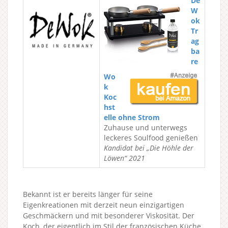
De
W
ok
Tr
ag
ba
re
Wo
k
Koc
hst
elle ohne Strom
Zuhause und unterwegs
leckeres Soulfood genießen
Kandidat bei „Die Höhle der
Löwen“ 2021
Bekannt ist er bereits länger für seine
Eigenkreationen mit derzeit neun einzigartigen
Geschmäckern und mit besonderer Viskosität. Der
Koch, der eigentlich im Stil der französischen Küche