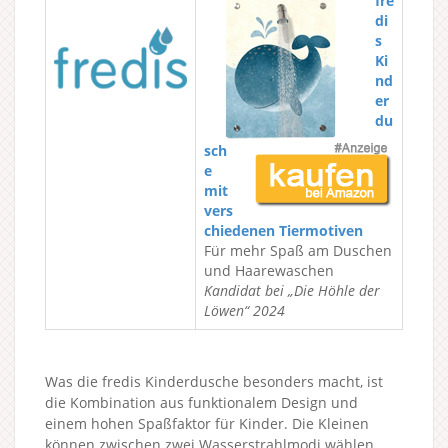
fre
di
s
Ki
nd
er
du
sch
e
mit
vers
chiedenen Tiermotiven
Für mehr Spaß am Duschen
und Haarewaschen
Kandidat bei „Die Höhle der
Löwen“ 2024
Was die fredis Kinderdusche besonders macht, ist
die Kombination aus funktionalem Design und
einem hohen Spaßfaktor für Kinder. Die Kleinen
können zwischen zwei Wasserstrahlmodi wählen