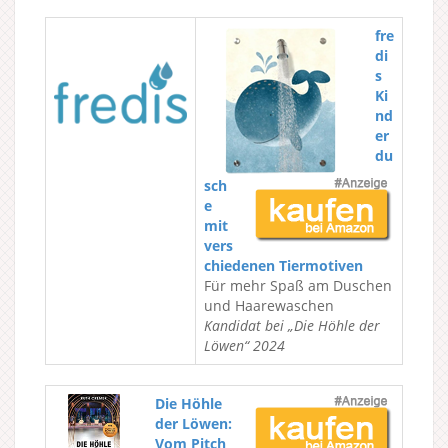
fre
di
s
Ki
nd
er
du
sch
e
mit
vers
chiedenen Tiermotiven
Für mehr Spaß am Duschen
und Haarewaschen
Kandidat bei „Die Höhle der
Löwen“ 2024
Die Höhle
der Löwen:
Vom Pitch