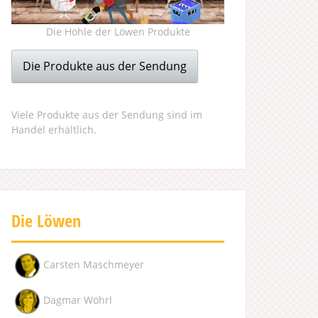
Die Höhle der Löwen Produkte
Die Produkte aus der Sendung
Viele Produkte aus der Sendung sind im
Handel erhältlich.
Die Löwen
Carsten Maschmeyer
Dagmar Wöhrl