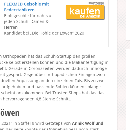
FLEXMED Gelsohle mit
Federstahlkern
Einlegesohle für nahezu
jeden Schuh, Damen &
Herren
Kandidat bei „Die Höhle der Löwen“ 2020
 Orthopäden hat das Schuh-Startup den großen
ücke selbst erstellen können und die Maßanfertigung in
 geht. Gerade in Coronazeiten werden dadurch unnötige
eit gespart. Gegenüber orthopädischen Einlagen „von
iduellen Anpassung an den einzelnen Fuß. Bis zu zwei
h aufgehoben und passende Sohlen können solange
 scheint anzukommen. Bei Trusted Shops hat das das
hervorragenden 4,8 Sterne Schnitt.
 Löwen
2021“ in Staffel 9 wird GetSteps von
Annik Wolf und
an der Seite könnte das Onlinebusiness noch stark