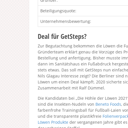
Gründer:
Beteiligungsquote:
Unternehmensbewertung:
Deal für GetSteps?
Zur Begutachtung bekommen die Löwen die Fu
Gründerteam erklärt genau die Vorzüge des Pr
Bestellung und anfertigung. Bisher musste i
dann im Sanitätshaus ein Fußabdruck hergeste
stets etwas. Das soll mit GetSteps nun einfac
Nils Glagau Interesse zeigt? Die Berliner sind 
Löwen um einen Deal kämpft. 2020 sicherte sic
Zusammenarbeit mit Ralf Dümmel.
Die Kandidaten bei „Die Höhle der Löwen 2021
sind die Insekten-Nudeln von
Beneto Foods
, d
farbenfrohe Trainingsball für Fußball-Laien v
und die transparente plastikfreie
Folienverpa
Löwen Produkte
der vergangenen Jahre gibt es