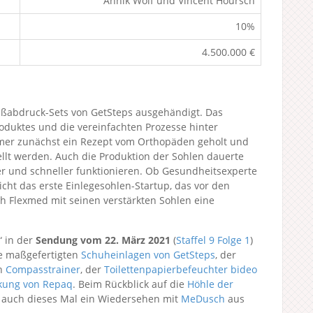
Annik Wolf und Vincent Hoursch
10%
4.500.000 €
ßabdruck-Sets von GetSteps ausgehändigt. Das
oduktes und die vereinfachten Prozesse hinter
mmer zunächst ein Rezept vom Orthopäden geholt und
llt werden. Auch die Produktion der Sohlen dauerte
her und schneller funktionieren. Ob Gesundheitsexperte
nicht das erste Einlegesohlen-Startup, das vor den
h Flexmed mit seinen verstärkten Sohlen eine
“ in der
Sendung vom 22. März 2021
(
Staffel 9
Folge 1
)
ie maßgefertigten
Schuheinlagen von GetSteps
, der
on
Compasstrainer
, der
Toilettenpapierbefeuchter bideo
ckung von Repaq
. Beim Rückblick auf die
Höhle der
 auch dieses Mal ein Wiedersehen mit
MeDusch
aus