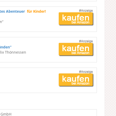
ßtes Abenteuer
für Kinder!
n“
ünden“
elix Thönnessen
s GmbH