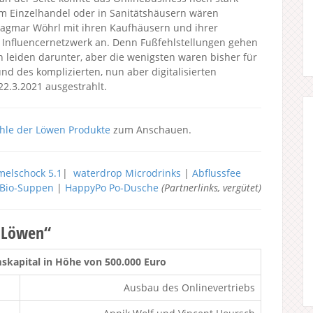
im Einzelhandel oder in Sanitätshäusern wären
Dagmar Wöhrl mit ihren Kaufhäusern und ihrer
m Influencernetzwerk an. Denn Fußfehlstellungen gehen
en leiden darunter, aber die wenigsten waren bisher für
nd des komplizierten, nun aber digitalisierten
22.3.2021 ausgestrahlt.
hle der Löwen Produkte
zum Anschauen.
elschock 5.1
|
waterdrop Microdrinks
|
Abflussfee
h Bio-Suppen
|
HappyPo Po-Dusche
(Partnerlinks, vergütet)
r Löwen“
kapital in Höhe von 500.000 Euro
Ausbau des Onlinevertriebs