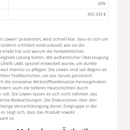
30%
303.333 €
er Löwen“ präsentiert, wird schnell klar, dass es sich um
nderin schildert eindrucksvoll, wie sie die
t erlebt hat und warum die herkömmlichen
eeignete Lösung bieten. Mit authentischer Überzeugung
n LĀNIN LABS speziell entwickelt wurde, um dunkle
 Haut intensiv zu pflegen. Die Löwen sind von Beginn an
tellten Testfläschchen, um das Serum persönlich
h die innovative Wirkstoffkombination hervorgehoben,
ndern auch die tieferen Hautschichten durch
 soll. Die Löwen lassen es sich nicht nehmen, das
erste Beobachtungen. Die Diskussionen über den
herige Vernachlässigung dieser Zielgruppe in der
s zeigt sich, dass das Produkt sowohl
ant ist.