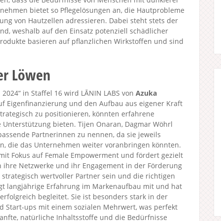
rnehmen bietet so Pflegelösungen an, die Hautprobleme
rung von Hautzellen adressieren. Dabei steht stets der
, weshalb auf den Einsatz potenziell schädlicher
 Produkte basieren auf pflanzlichen Wirkstoffen und sind
der Löwen
2024“ in Staffel 16 wird LĀNIN LABS von
Azuka
auf Eigenfinanzierung und den Aufbau aus eigener Kraft
trategisch zu positionieren, könnten erfahrene
e Unterstützung bieten. Tijen Onaran, Dagmar Wöhrl
passende Partnerinnen zu nennen, da sie jeweils
en, die das Unternehmen weiter voranbringen könnten.
s mit Fokus auf Female Empowerment und fördert gezielt
 ihre Netzwerke und ihr Engagement in der Förderung
 strategisch wertvoller Partner sein und die richtigen
gt langjährige Erfahrung im Markenaufbau mit und hat
rfolgreich begleitet. Sie ist besonders stark in der
 Start-ups mit einem sozialen Mehrwert, was perfekt
nfte, natürliche Inhaltsstoffe und die Bedürfnisse