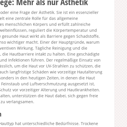
ege: Mehr als nur Ästhetik
der eine Frage der Ästhetik. Sie ist ein essenzieller
lt eine zentrale Rolle für das allgemeine
es menschlichen Körpers und erfüllt zahlreiche
welteinflüssen, reguliert die Körpertemperatur und
ne gesunde Haut wirkt als Barriere gegen Schadstoffe,
umso wichtiger macht. Einer der Hauptgründe, warum
räventiven Wirkung. Tägliche Reinigung und die
die Hautbarriere intakt zu halten. Eine geschädigte
 und Infektionen führen. Der regelmäßige Einsatz von
slich, um die Haut vor UV-Strahlen zu schützen, die
uch langfristige Schäden wie vorzeitige Hautalterung
onders in den heutigen Zeiten, in denen die Haut
Feinstaub und Luftverschmutzung ausgesetzt ist,
 Schutz vor vorzeitiger Alterung und Hautkrankheiten.
alten, unterstützen die Haut dabei, sich gegen freie
 zu verlangsamen.
n
r Hauttyp hat unterschiedliche Bedürfnisse. Trockene