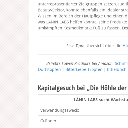
unterrepräsentierter Zielgruppen setzen. Judi
Beauty-Sektor, könnte ebenfalls ein idealer st
Wissen im Bereich der Hautpflege und einen d
was LĀNIN LABS helfen könnte, seine Produkt
umkämpften Kosmetikmarkt Fuß zu fassen. Der 
Lese-Tipp
: Übersicht über die
Hö
Beliebte Löwen-Produkte bei Amazon:
Schimm
Duftstopfen
|
BitterLiebe Tropfen
|
littlelunc
Kapitalgesuch bei „Die Höhle de
LĀNIN LABS sucht Wachstum
Verwendungszweck:
Gründer: