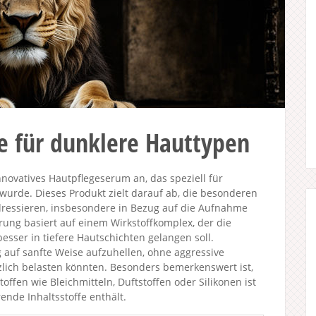
e für dunklere Hauttypen
nnovatives Hautpflegeserum an, das speziell für
urde. Dieses Produkt zielt darauf ab, die besonderen
ressieren, insbesondere in Bezug auf die Aufnahme
rung basiert auf einem Wirkstoffkomplex, der die
besser in tiefere Hautschichten gelangen soll.
g auf sanfte Weise aufzuhellen, ohne aggressive
tzlich belasten könnten. Besonders bemerkenswert ist,
offen wie Bleichmitteln, Duftstoffen oder Silikonen ist
ende Inhaltsstoffe enthält.