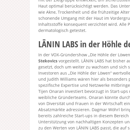
Haut optimal berücksichtigt werden. Das Unte
wie Akne, Trockenheit und die frühzeitige Alte
schonende Umgang mit der Haut im Vordergrund
Inhaltsstoffe konsequent verzichtet wird. Alle
dermatologisch getestet.
LĀNIN LABS in der Höhle 
In der VOX-Gründershow „Die Höhle der Löwen 
Stekovics
vorgestellt. LĀNIN LABS hat bisher 
gesetzt, doch um weiter zu wachsen und sich s
Investoren aus „Die Höhle der Löwen“ wertvoll
und Judith Williams wären hier als besonders 
spezifische Expertise und Netzwerke mitbring
Tijen Onaran investiert bevorzugt in Start-up
weibliche Gründerteams. Onaran könnte durch
von Diversität und Frauen in der Wirtschaft ein
Absatzmärkte adressieren. Dagmar Wöhrl brin
bereits zahlreiche Start-ups in diesem Bereich e
Unterstützung von nachhaltigen Konzepten und
zu den Werten von LĀNIN LABS passt, die auf sa