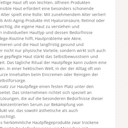
ettige Haut oft von leichten, ölfreien Produkten
 Sensible Haut erfordert eine besonders schonende
 Alter spielt eine Rolle: Mit zunehmendem Alter verliert
alb Anti-Aging-Produkte mit Hyaluronsäure, Retinol oder
wichtig, die eigene Haut zu verstehen und
n individuellen Hauttyp und dessen Bedürfnisse
ege-Routine hilft, Hautprobleme wie Akne,
ieren und die Haut langfristig gesund und
r nicht nur physische Vorteile, sondern wirkt sich auch
ne gepflegte Haut stärkt das Selbstbewusstsein und
eit. Das tägliche Ritual der Hautpflege kann zudem eine
 In einer hektischen Welt, in der der Alltag oft von
kurze Innehalten beim Eincremen oder Reinigen der
lbstfürsorge.
satz zur Hautpflege einen festen Platz unter den
eitet. Das Unternehmen richtet sich speziell an
Lösungen, die auf die besonderen Bedürfnisse dieser
chkonzentrierten Serum zur Bekämpfung von
ukt vor, das sowohl ästhetische als auch
sichtigt.
ass herkömmliche Hautpflegeprodukte zwar trockene