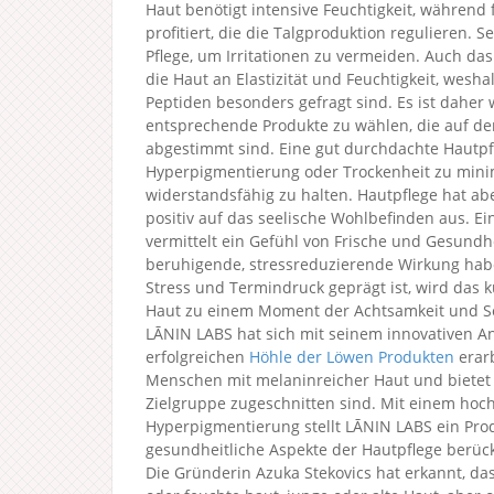
Haut benötigt intensive Feuchtigkeit, während f
profitiert, die die Talgproduktion regulieren.
Pflege, um Irritationen zu vermeiden. Auch das
die Haut an Elastizität und Feuchtigkeit, wesh
Peptiden besonders gefragt sind. Es ist daher 
entsprechende Produkte zu wählen, die auf de
abgestimmt sind. Eine gut durchdachte Hautpfl
Hyperpigmentierung oder Trockenheit zu minim
widerstandsfähig zu halten. Hautpflege hat abe
positiv auf das seelische Wohlbefinden aus. Ei
vermittelt ein Gefühl von Frische und Gesundh
beruhigende, stressreduzierende Wirkung haben.
Stress und Termindruck geprägt ist, wird das 
Haut zu einem Moment der Achtsamkeit und Se
LĀNIN LABS hat sich mit seinem innovativen An
erfolgreichen
Höhle der Löwen Produkten
erarb
Menschen mit melaninreicher Haut und bietet 
Zielgruppe zugeschnitten sind. Mit einem ho
Hyperpigmentierung stellt LĀNIN LABS ein Prod
gesundheitliche Aspekte der Hautpflege berück
Die Gründerin Azuka Stekovics hat erkannt, d