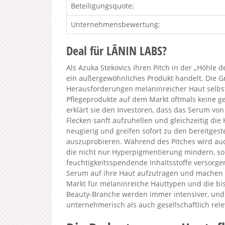
Beteiligungsquote:
Unternehmensbewertung:
Deal für LĀNIN LABS?
Als Azuka Stekovics ihren Pitch in der „Höhle d
ein außergewöhnliches Produkt handelt. Die Grü
Herausforderungen melaninreicher Haut selbs
Pflegeprodukte auf dem Markt oftmals keine g
erklärt sie den Investoren, dass das Serum vo
Flecken sanft aufzuhellen und gleichzeitig die
neugierig und greifen sofort zu den bereitges
auszuprobieren. Während des Pitches wird auc
die nicht nur Hyperpigmentierung mindern, so
feuchtigkeitsspendende Inhaltsstoffe versorgen
Serum auf ihre Haut aufzutragen und machen 
Markt für melaninreiche Hauttypen und die bis
Beauty-Branche werden immer intensiver, und e
unternehmerisch als auch gesellschaftlich relev