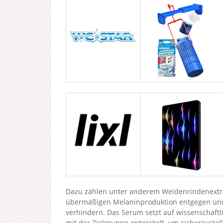
Dazu zählen unter anderem Weidenrindenextrak
übermäßigen Melaninproduktion entgegen und s
verhindern. Das Serum setzt auf wissenschaft
mit der Zielgruppe entwickelt, um sicherzuste