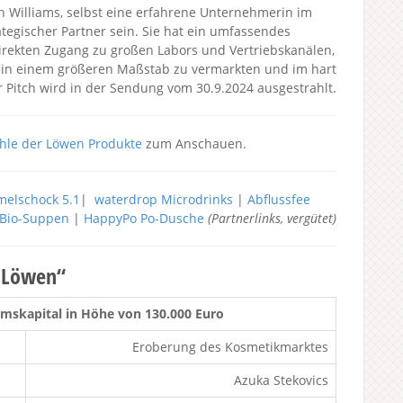
th Williams, selbst eine erfahrene Unternehmerin im
rategischer Partner sein. Sie hat ein umfassendes
irekten Zugang zu großen Labors und Vertriebskanälen,
e in einem größeren Maßstab zu vermarkten und im hart
Pitch wird in der Sendung vom 30.9.2024 ausgestrahlt.
hle der Löwen Produkte
zum Anschauen.
elschock 5.1
|
waterdrop Microdrinks
|
Abflussfee
h Bio-Suppen
|
HappyPo Po-Dusche
(Partnerlinks, vergütet)
r Löwen“
skapital in Höhe von 130.000 Euro
Eroberung des Kosmetikmarktes
Azuka Stekovics