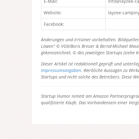
E-Mail:
info@layzee-c
Website:
layzee-campin
Facebook:
Änderungen und Irrtümer vorbehalten. Bildquellen
Löwen“ © VOX/Boris Breuer & Bernd-Michael Maurer
gekennzeichnet, © des jeweiligen Startups (siehe 
Dieser Artikel ist redaktionell geprüft und unter
Impressumsangaben
. Werbliche Aussagen zu Wirkw
Startups und nicht solche des Betreibers.
Diese We
Startup Humor nimmt am Amazon Partnerprogramm
qualifizierte Käufe. Das Vorhandensein einer Vergü