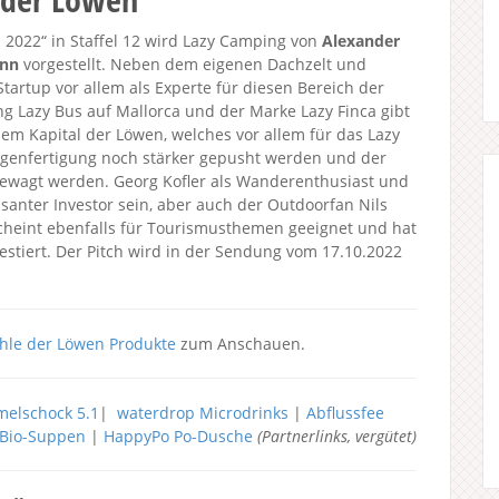
2022“ in Staffel 12 wird Lazy Camping von
Alexander
ann
vorgestellt. Neben dem eigenen Dachzelt und
tartup vor allem als Experte für diesen Bereich der
 Lazy Bus auf Mallorca und der Marke Lazy Finca gibt
dem Kapital der Löwen, welches vor allem für das Lazy
Eigenfertigung noch stärker gepusht werden und der
wagt werden. Georg Kofler als Wanderenthusiast und
ssanter Investor sein, aber auch der Outdoorfan Nils
scheint ebenfalls für Tourismusthemen geeignet und hat
vestiert. Der Pitch wird in der Sendung vom 17.10.2022
hle der Löwen Produkte
zum Anschauen.
elschock 5.1
|
waterdrop Microdrinks
|
Abflussfee
h Bio-Suppen
|
HappyPo Po-Dusche
(Partnerlinks, vergütet)