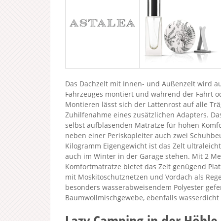
Das Dachzelt mit Innen- und Außenzelt wird a
Fahrzeuges montiert und während der Fahrt o
Montieren lässt sich der Lattenrost auf alle T
Zuhilfenahme eines zusätzlichen Adapters. Das 
selbst aufblasenden Matratze für hohen Komfort
neben einer Periskopleiter auch zwei Schuhbe
Kilogramm Eigengewicht ist das Zelt ultraleich
auch im Winter in der Garage stehen. Mit 2 M
Komfortmatratze bietet das Zelt genügend Pl
mit Moskitoschutznetzen und Vordach als Rege
besonders wasserabweisendem Polyester gefe
Baumwollmischgewebe, ebenfalls wasserdicht
Lazy Camping in der Höhle