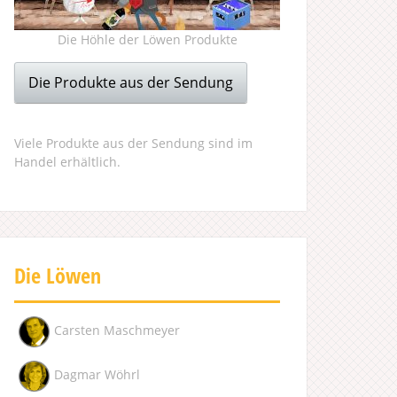
Die Höhle der Löwen Produkte
Die Produkte aus der Sendung
Viele Produkte aus der Sendung sind im
Handel erhältlich.
Die Löwen
Carsten Maschmeyer
Dagmar Wöhrl