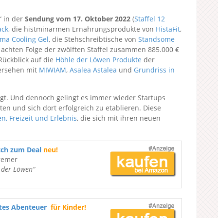
“ in der
Sendung vom 17. Oktober 2022
(
Staffel 12
ack
, die histminarmen Ernährungsprodukte von
HistaFit
,
ma Cooling Gel
, die Stehschreibtische von
Standsome
er achten Folge der zwölften Staffel zusammen 885.000 €
Rückblick auf die
Höhle der Löwen Produkte
der
dersehen mit
MIWIAM
,
Asalea Astalea
und
Grundriss in
tigt. Und dennoch gelingt es immer wieder Startups
en und sich dort erfolgreich zu etablieren. Diese
n, Freizeit und Erlebnis
, die sich mit ihren neuen
tch zum Deal
neu!
remer
e der Löwen“
ßtes Abenteuer
für Kinder!