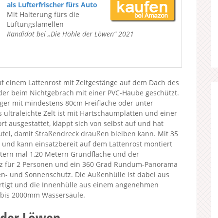
als Lufterfrischer fürs Auto
Mit Halterung fürs die
Lüftungslamellen
Kandidat bei „Die Höhle der Löwen“ 2021
uf einem Lattenrost mit Zeltgestänge auf dem Dach des
der beim Nichtgebrach mit einer PVC-Haube geschützt.
räger mit mindestens 80cm Freifläche oder unter
ultraleichte Zelt ist mit Hartschaumplatten und einer
 ausgestattet, klappt sich von selbst auf und hat
utel, damit Straßendreck draußen bleiben kann. Mit 35
t und kann einsatzbereit auf dem Lattenrost montiert
etern mal 1,20 Metern Grundfläche und der
atz für 2 Personen und ein 360 Grad Rundum-Panorama
n- und Sonnenschutz. Die Außenhülle ist dabei aus
rtigt und die Innenhülle aus einem angenehmen
 bis 2000mm Wassersäule.
 der Löwen