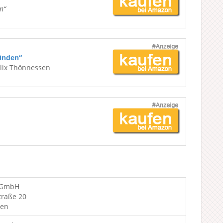
n“
ünden“
elix Thönnessen
 GmbH
traße 20
gen