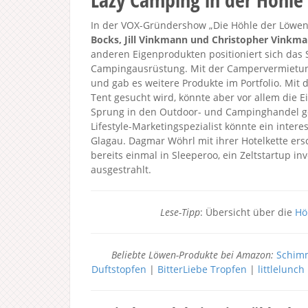
In der VOX-Gründershow „Die Höhle der Löwen 
Bocks, Jill Vinkmann und Christopher Vinkm
anderen Eigenprodukten positioniert sich das S
Campingausrüstung. Mit der Campervermietung
und gab es weitere Produkte im Portfolio. Mit 
Tent gesucht wird, könnte aber vor allem die 
Sprung in den Outdoor- und Campinghandel ge
Lifestyle-Marketingspezialist könnte ein intere
Glagau. Dagmar Wöhrl mit ihrer Hotelkette er
bereits einmal in Sleeperoo, ein Zeltstartup in
ausgestrahlt.
Lese-Tipp
: Übersicht über die
Hö
Beliebte Löwen-Produkte bei Amazon:
Schimm
Duftstopfen
|
BitterLiebe Tropfen
|
littlelunc