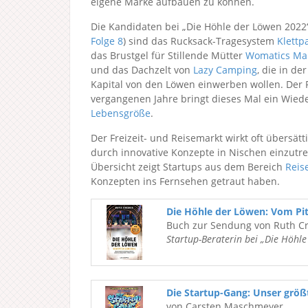
eigene Marke aufbauen zu können.
Die Kandidaten bei „Die Höhle der Löwen 2022
Folge 8
) sind das Rucksack-Tragesystem
Klettp
das Brustgel für Stillende Mütter
Womatics Ma
und das Dachzelt von
Lazy Camping
, die in d
Kapital von den Löwen einwerben wollen. Der 
vergangenen Jahre bringt dieses Mal ein Wie
Lebensgröße
.
Der Freizeit- und Reisemarkt wirkt oft übersät
durch innovative Konzepte in Nischen einzutret
Übersicht zeigt Startups aus dem Bereich
Reise
Konzepten ins Fernsehen getraut haben.
Die Höhle der Löwen: Vom Pi
Buch zur Sendung von Ruth C
Startup-Beraterin bei „Die Höhl
Die Startup-Gang: Unser grö
von Carsten Maschmeyer