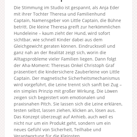
Die Stimmung im Studio ist gespannt, als Anja Eder
mit ihrer Tochter Theresa und Familienhund
Captain, Namensgeber von Little Captain, die Bühne
betritt. Die kleine Theresa greift zur herkömmlichen
Hundeleine – kaum zieht der Hund, wird sofort
sichtbar, wie schnell Kinder dabei aus dem
Gleichgewicht geraten können. Eindrucksvoll und
ganz nah an der Realität zeigt sich, worin die
Alltagsprobleme vieler Familien liegen. Dann folgt
der Aha-Moment: Theresas Onkel Christoph Graf
präsentiert die kindersichere Zauberleine von Little
Captain. Der magnetische Sicherheitsmechanismus
wird vorgeführt, die Leine trennt sich sanft bei Zug –
ein simples Prinzip mit großer Wirkung. Die Löwen
zeigen sich begeistert vom emotionalen und
praxisnahen Pitch. Sie lassen sich die Leine erklären,
testen selbst, lassen ziehen, klicken an, lösen aus.
Das Konzept überzeugt auf Anhieb, auch weil es
nicht nur um ein Produkt geht, sondern um ein
neues Gefühl von Sicherheit, Teilhabe und
Verantwortung für die Kleinsten.