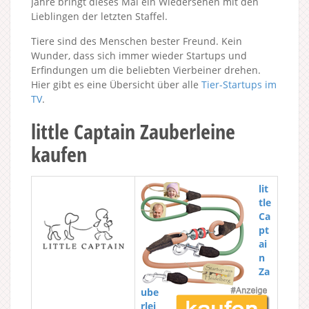
Jahre bringt dieses Mal ein Wiedersehen mit den
Lieblingen der letzten Staffel.
Tiere sind des Menschen bester Freund. Kein
Wunder, dass sich immer wieder Startups und
Erfindungen um die beliebten Vierbeiner drehen.
Hier gibt es eine Übersicht über alle
Tier-Startups im
TV
.
little Captain Zauberleine
kaufen
lit
tle
Ca
pt
ai
n
Za
ube
rlei