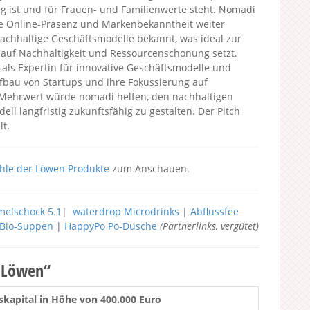
g ist und für Frauen- und Familienwerte steht. Nomadi
ine Online-Präsenz und Markenbekanntheit weiter
achhaltige Geschäftsmodelle bekannt, was ideal zur
auf Nachhaltigkeit und Ressourcenschonung setzt.
e als Expertin für innovative Geschäftsmodelle und
fbau von Startups und ihre Fokussierung auf
Mehrwert würde nomadi helfen, den nachhaltigen
ll langfristig zukunftsfähig zu gestalten. Der Pitch
t.
hle der Löwen Produkte
zum Anschauen.
elschock 5.1
|
waterdrop Microdrinks
|
Abflussfee
h Bio-Suppen
|
HappyPo Po-Dusche
(Partnerlinks, vergütet)
r Löwen“
apital in Höhe von 400.000 Euro