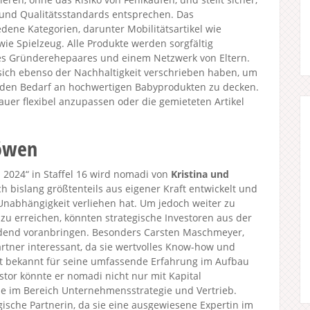
 und Qualitätsstandards entsprechen. Das
ene Kategorien, darunter Mobilitätsartikel wie
e Spielzeug. Alle Produkte werden sorgfältig
es Gründerehepaares und einem Netzwerk von Eltern.
sich ebenso der Nachhaltigkeit verschrieben haben, um
d den Bedarf an hochwertigen Babyprodukten zu decken.
auer flexibel anzupassen oder die gemieteten Artikel
Löwen
2024“ in Staffel 16 wird nomadi von
Kristina und
ch bislang größtenteils aus eigener Kraft entwickelt und
Unabhängigkeit verliehen hat. Um jedoch weiter zu
zu erreichen, könnten strategische Investoren aus der
dend voranbringen. Besonders Carsten Maschmeyer,
rtner interessant, da sie wertvolles Know-how und
t bekannt für seine umfassende Erfahrung im Aufbau
tor könnte er nomadi nicht nur mit Kapital
se im Bereich Unternehmensstrategie und Vertrieb.
gische Partnerin, da sie eine ausgewiesene Expertin im