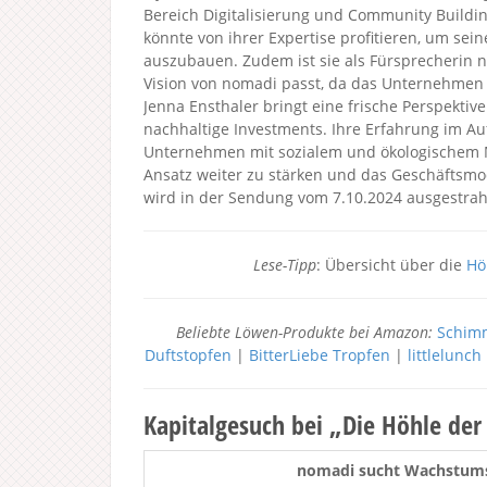
Bereich Digitalisierung und Community Buildin
könnte von ihrer Expertise profitieren, um se
auszubauen. Zudem ist sie als Fürsprecherin n
Vision von nomadi passt, da das Unternehmen 
Jenna Ensthaler bringt eine frische Perspektiv
nachhaltige Investments. Ihre Erfahrung im Au
Unternehmen mit sozialem und ökologischem 
Ansatz weiter zu stärken und das Geschäftsmode
wird in der Sendung vom 7.10.2024 ausgestrahl
Lese-Tipp
: Übersicht über die
Hö
Beliebte Löwen-Produkte bei Amazon:
Schimm
Duftstopfen
|
BitterLiebe Tropfen
|
littlelunc
Kapitalgesuch bei „Die Höhle de
nomadi sucht Wachstumsk