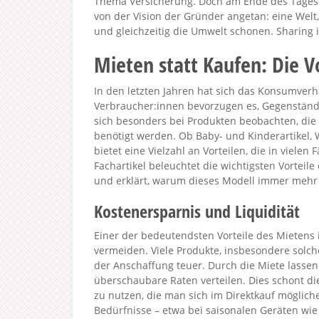
Thema Versicherung. Doch am Ende des Tages s
von der Vision der Gründer angetan: eine Welt
und gleichzeitig die Umwelt schonen. Sharing i
Mieten statt Kaufen: Die V
In den letzten Jahren hat sich das Konsumver
Verbraucher:innen bevorzugen es, Gegenstände
sich besonders bei Produkten beobachten, die 
benötigt werden. Ob Baby- und Kinderartikel, 
bietet eine Vielzahl an Vorteilen, die in vielen
Fachartikel beleuchtet die wichtigsten Vorte
und erklärt, warum dieses Modell immer mehr
Kostenersparnis und Liquidität
Einer der bedeutendsten Vorteile des Mietens 
vermeiden. Viele Produkte, insbesondere solch
der Anschaffung teuer. Durch die Miete lassen 
überschaubare Raten verteilen. Dies schont di
zu nutzen, die man sich im Direktkauf möglich
Bedürfnisse – etwa bei saisonalen Geräten wi