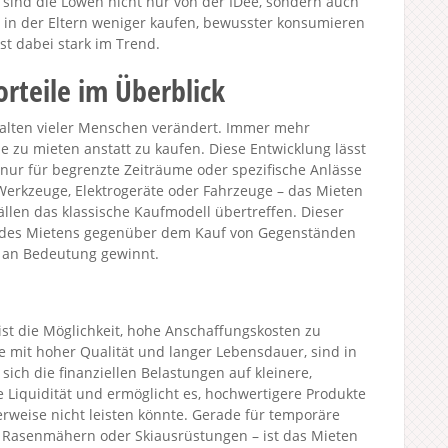
ind die Löwen nicht nur von der IDee, sondern auch
, in der Eltern weniger kaufen, bewusster konsumieren
st dabei stark im Trend.
orteile im Überblick
halten vieler Menschen verändert. Immer mehr
 zu mieten anstatt zu kaufen. Diese Entwicklung lässt
nur für begrenzte Zeiträume oder spezifische Anlässe
Werkzeuge, Elektrogeräte oder Fahrzeuge – das Mieten
 Fällen das klassische Kaufmodell übertreffen. Dieser
ile des Mietens gegenüber dem Kauf von Gegenständen
 an Bedeutung gewinnt.
ist die Möglichkeit, hohe Anschaffungskosten zu
e mit hoher Qualität und langer Lebensdauer, sind in
sich die finanziellen Belastungen auf kleinere,
e Liquidität und ermöglicht es, hochwertigere Produkte
erweise nicht leisten könnte. Gerade für temporäre
e Rasenmähern oder Skiausrüstungen – ist das Mieten