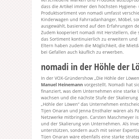
dass die Artikel immer den höchsten Hygiene-
Produktsortiment von nomadi umfasst verschied
Kinderwagen und Fahrradanhänger, Möbel, sowi
ausgewählt, basierend auf den Erfahrungen d
Zudem kooperiert nomadi mit Herstellern, die 
das Sortiment kontinuierlich zu erweitern un
Eltern haben zudem die Möglichkeit, die Mietd
bei Gefallen auch käuflich zu erwerben.
nomadi in der Höhle der 
In der VOX-Gründershow „Die Höhle der Löwen 
Manuel Heinemann
vorgestellt. Nomadi hat si
finanziert, was dem Unternehmen eine starke 
wachsen und die nächste Stufe der Skalierung 
„Höhle der Löwen“ das Unternehmen entschei
Tijen Onaran und Jenna Ensthaler wären als Pa
Netzwerke mitbringen. Carsten Maschmeyer is
und der Skalierung von Unternehmen. Als Inves
unterstützen, sondern auch mit seiner Experti
Tijen Onaran wäre ebenfalls eine starke strate