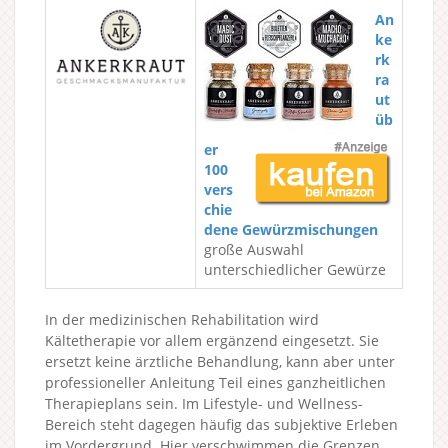
An
ke
rk
ra
ut
üb
er
100
vers
chie
dene Gewürzmischungen
große Auswahl
unterschiedlicher Gewürze
In der medizinischen Rehabilitation wird
Kältetherapie vor allem ergänzend eingesetzt. Sie
ersetzt keine ärztliche Behandlung, kann aber unter
professioneller Anleitung Teil eines ganzheitlichen
Therapieplans sein. Im Lifestyle- und Wellness-
Bereich steht dagegen häufig das subjektive Erleben
im Vordergrund. Hier verschwimmen die Grenzen