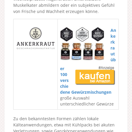
Muskelkater abmildern oder ein subjektives Gefühl
von Frische und Wachheit erzeugen könne.
An
ke
rk
ra
ut
üb
er
100
vers
chie
dene Gewürzmischungen
große Auswahl
unterschiedlicher Gewürze
Zu den bekanntesten Formen zählen lokale
Kälteanwendungen, etwa mit Kühlpacks bei akuten
Verletzungen, sowie Ganzkörperanwendungen wie