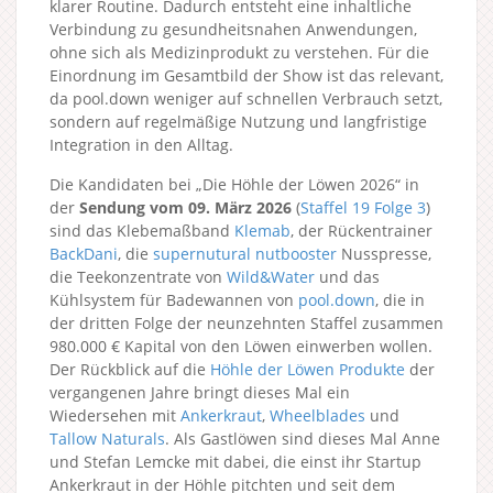
klarer Routine. Dadurch entsteht eine inhaltliche
Verbindung zu gesundheitsnahen Anwendungen,
ohne sich als Medizinprodukt zu verstehen. Für die
Einordnung im Gesamtbild der Show ist das relevant,
da pool.down weniger auf schnellen Verbrauch setzt,
sondern auf regelmäßige Nutzung und langfristige
Integration in den Alltag.
Die Kandidaten bei „Die Höhle der Löwen 2026“ in
der
Sendung vom 09. März 2026
(
Staffel 19
Folge 3
)
sind das Klebemaßband
Klemab
, der Rückentrainer
BackDani
, die
supernutural nutbooster
Nusspresse,
die Teekonzentrate von
Wild&Water
und das
Kühlsystem für Badewannen von
pool.down
, die in
der dritten Folge der neunzehnten Staffel zusammen
980.000 € Kapital von den Löwen einwerben wollen.
Der Rückblick auf die
Höhle der Löwen Produkte
der
vergangenen Jahre bringt dieses Mal ein
Wiedersehen mit
Ankerkraut
,
Wheelblades
und
Tallow Naturals
. Als Gastlöwen sind dieses Mal Anne
und Stefan Lemcke mit dabei, die einst ihr Startup
Ankerkraut in der Höhle pitchten und seit dem