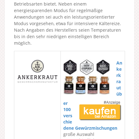
Betriebsarten bietet. Neben einem
energiesparenden Modus für regelmäßige
Anwendungen sei auch ein leistungsorientierter
Modus vorgesehen, etwa für intensivere Kältereize.
Nach Angaben des Herstellers seien Temperaturen
bis in den sehr niedrigen einstelligen Bereich
möglich.
An
ke
rk
ra
ut
üb
er
100
vers
chie
dene Gewürzmischungen
große Auswahl