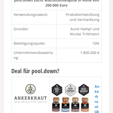
pool.down sucht Wachstumskapital in Höhe von
200.000 Euro
Verwendungszweck:
Produktentwicklung
und Vermarktung
Gründer:
Aurel Hampl und
Nicolai Trittmann
Beteiligungsquote:
10%
Unternehmensbewertu
1.800.000 €
ng:
Deal für pool.down?
An
ke
rk
ra
ut
üb