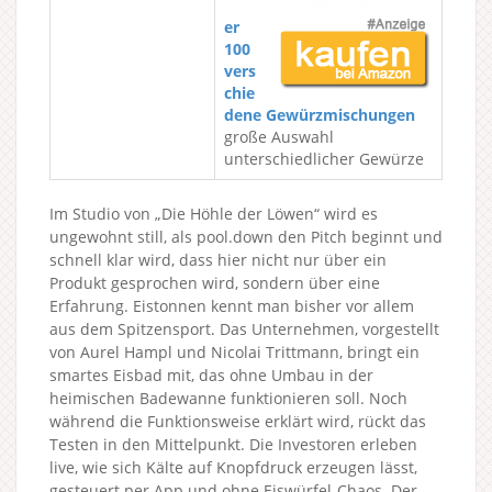
er
100
vers
chie
dene Gewürzmischungen
große Auswahl
unterschiedlicher Gewürze
Im Studio von „Die Höhle der Löwen“ wird es
ungewohnt still, als pool.down den Pitch beginnt und
schnell klar wird, dass hier nicht nur über ein
Produkt gesprochen wird, sondern über eine
Erfahrung. Eistonnen kennt man bisher vor allem
aus dem Spitzensport. Das Unternehmen, vorgestellt
von Aurel Hampl und Nicolai Trittmann, bringt ein
smartes Eisbad mit, das ohne Umbau in der
heimischen Badewanne funktionieren soll. Noch
während die Funktionsweise erklärt wird, rückt das
Testen in den Mittelpunkt. Die Investoren erleben
live, wie sich Kälte auf Knopfdruck erzeugen lässt,
gesteuert per App und ohne Eiswürfel-Chaos. Der