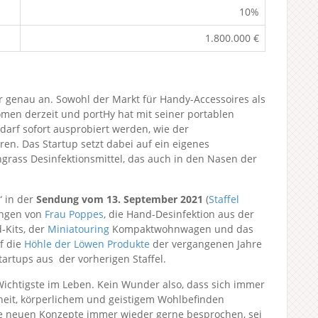
10%
1.800.000 €
 genau an. Sowohl der Markt für Handy-Accessoires als
en derzeit und portHy hat mit seiner portablen
darf sofort ausprobiert werden, wie der
n. Das Startup setzt dabei auf ein eigenes
grass Desinfektionsmittel, das auch in den Nasen der
“ in der
Sendung vom 13. September 2021
(
Staffel
ungen von
Frau Poppes
, die Hand-Desinfektion aus der
-Kits, der
Miniatouring
Kompaktwohnwagen und das
f die
Höhle der Löwen Produkte
der vergangenen Jahre
tartups aus der vorherigen Staffel.
Wichtigste im Leben. Kein Wunder also, dass sich immer
eit, körperlichem und geistigem Wohlbefinden
e neuen Konzepte immer wieder gerne besprochen, sei