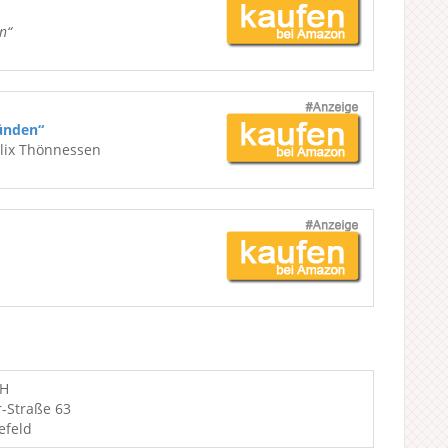
n“
ünden“
elix Thönnessen
bH
-Straße 63
efeld