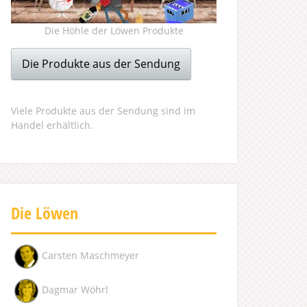
Die Höhle der Löwen Produkte
Die Produkte aus der Sendung
Viele Produkte aus der Sendung sind im
Handel erhältlich.
Die Löwen
Carsten Maschmeyer
Dagmar Wöhrl