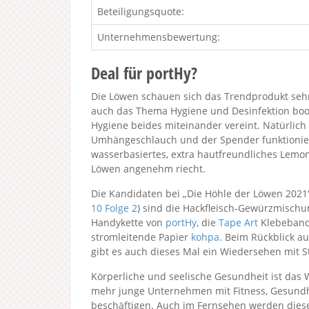
Beteiligungsquote:
Unternehmensbewertung:
Deal für portHy?
Die Löwen schauen sich das Trendprodukt sehr
auch das Thema Hygiene und Desinfektion boom
Hygiene beides miteinander vereint. Natürlich 
Umhängeschlauch und der Spender funktioniere
wasserbasiertes, extra hautfreundliches Lemon
Löwen angenehm riecht.
Die Kandidaten bei „Die Höhle der Löwen 2021
10
Folge 2
) sind die Hackfleisch-Gewürzmisch
Handykette von
portHy
, die
Tape Art
Klebeband
stromleitende Papier
kohpa
. Beim Rückblick au
gibt es auch dieses Mal ein Wiedersehen mit S
Körperliche und seelische Gesundheit ist das 
mehr junge Unternehmen mit Fitness, Gesundh
beschäftigen. Auch im Fernsehen werden dies