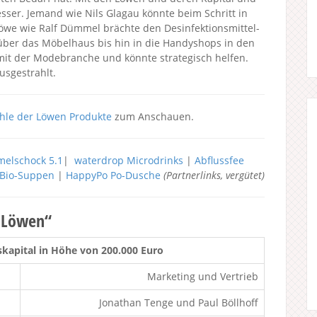
ser. Jemand wie Nils Glagau könnte beim Schritt in
öwe wie Ralf Dümmel brächte den Desinfektionsmittel-
ber das Möbelhaus bis hin in die Handyshops in den
it der Modebranche und könnte strategisch helfen.
usgestrahlt.
hle der Löwen Produkte
zum Anschauen.
elschock 5.1
|
waterdrop Microdrinks
|
Abflussfee
h Bio-Suppen
|
HappyPo Po-Dusche
(Partnerlinks, vergütet)
r Löwen“
apital in Höhe von 200.000 Euro
Marketing und Vertrieb
Jonathan Tenge und Paul Böllhoff