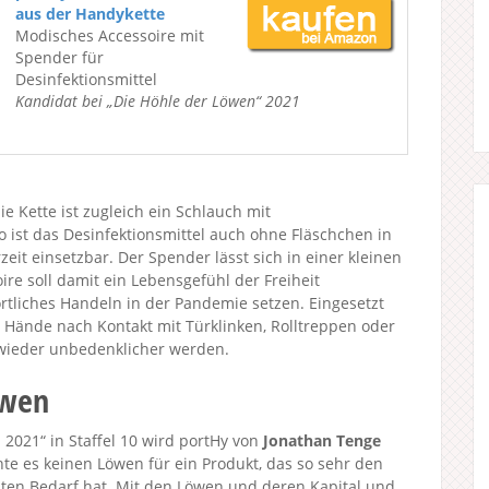
aus der Handykette
Modisches Accessoire mit
Spender für
Desinfektionsmittel
Kandidat bei „Die Höhle der Löwen“ 2021
e Kette ist zugleich ein Schlauch mit
 ist das Desinfektionsmittel auch ohne Fläschchen in
it einsetzbar. Der Spender lässt sich in einer kleinen
ire soll damit ein Lebensgefühl der Freiheit
rtliches Handeln in der Pandemie setzen. Eingesetzt
 Hände nach Kontakt mit Türklinken, Rolltreppen oder
wieder unbedenklicher werden.
öwen
2021“ in Staffel 10 wird portHy von
Jonathan Tenge
hte es keinen Löwen für ein Produkt, das so sehr den
chten Bedarf hat. Mit den Löwen und deren Kapital und