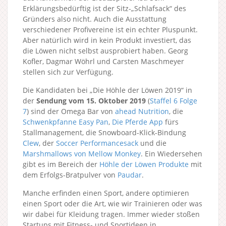
Erklärungsbedürftig ist der Sitz-„Schlafsack“ des
Gründers also nicht. Auch die Ausstattung
verschiedener Profivereine ist ein echter Pluspunkt.
Aber natürlich wird in kein Produkt investiert, das
die Löwen nicht selbst ausprobiert haben. Georg
Kofler, Dagmar Wöhrl und Carsten Maschmeyer
stellen sich zur Verfügung.
Die Kandidaten bei „Die Höhle der Löwen 2019“ in
der
Sendung vom 15. Oktober 2019
(
Staffel 6
Folge
7
) sind der Omega Bar von
ahead Nutrition
, die
Schwenkpfanne Easy Pan
,
Die Pferde App
fürs
Stallmanagement, die Snowboard-Klick-Bindung
Clew
, der
Soccer Performancesack
und die
Marshmallows von Mellow Monkey
. Ein Wiedersehen
gibt es im Bereich der
Höhle der Löwen Produkte
mit
dem Erfolgs-Bratpulver von
Paudar
.
Manche erfinden einen Sport, andere optimieren
einen Sport oder die Art, wie wir Trainieren oder was
wir dabei für Kleidung tragen. Immer wieder stoßen
Startups mit Fitness- und Sportideen in