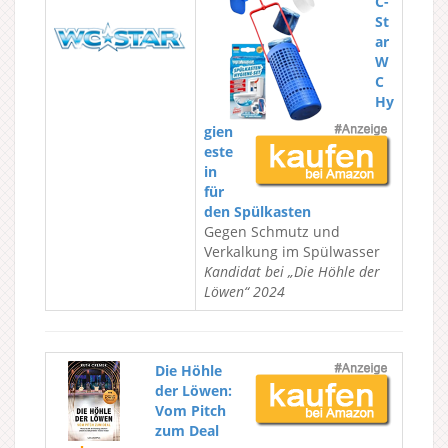
C-
St
ar
W
C
Hy
gien
este
in
für
den Spülkasten
Gegen Schmutz und
Verkalkung im Spülwasser
Kandidat bei „Die Höhle der
Löwen“ 2024
Die Höhle
der Löwen:
Vom Pitch
zum Deal