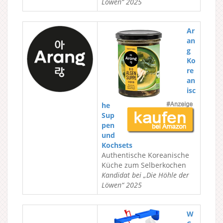
Löwen“ 2025
Ar
an
g
Ko
re
an
isc
he
Sup
pen
und
Kochsets
Authentische Koreanische
Küche zum Selberkochen
Kandidat bei „Die Höhle der
Löwen“ 2025
W