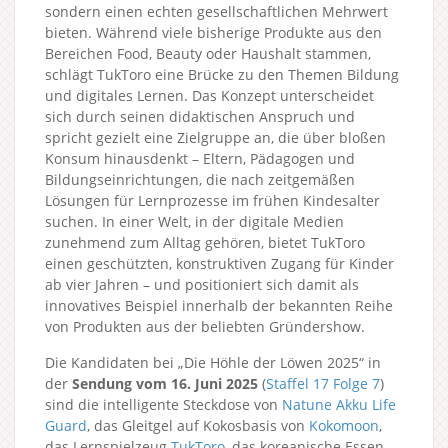
sondern einen echten gesellschaftlichen Mehrwert
bieten. Während viele bisherige Produkte aus den
Bereichen Food, Beauty oder Haushalt stammen,
schlägt TukToro eine Brücke zu den Themen Bildung
und digitales Lernen. Das Konzept unterscheidet
sich durch seinen didaktischen Anspruch und
spricht gezielt eine Zielgruppe an, die über bloßen
Konsum hinausdenkt – Eltern, Pädagogen und
Bildungseinrichtungen, die nach zeitgemäßen
Lösungen für Lernprozesse im frühen Kindesalter
suchen. In einer Welt, in der digitale Medien
zunehmend zum Alltag gehören, bietet TukToro
einen geschützten, konstruktiven Zugang für Kinder
ab vier Jahren – und positioniert sich damit als
innovatives Beispiel innerhalb der bekannten Reihe
von Produkten aus der beliebten Gründershow.
Die Kandidaten bei „Die Höhle der Löwen 2025“ in
der
Sendung vom 16. Juni 2025
(
Staffel 17
Folge 7
)
sind die intelligente Steckdose von
Natune Akku Life
Guard
, das Gleitgel auf Kokosbasis von
Kokomoon
,
das Lernspielzeug
TukToro
, das koreanische Essen