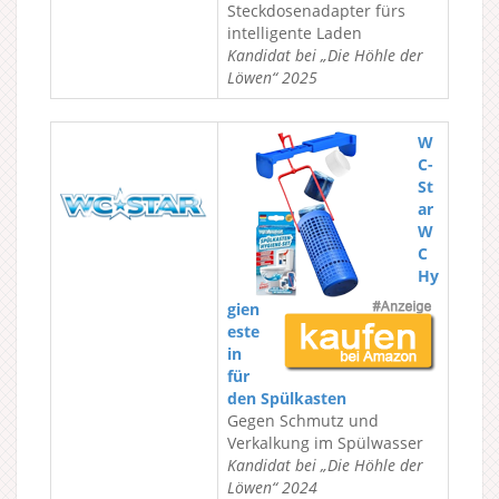
Steckdosenadapter fürs
intelligente Laden
Kandidat bei „Die Höhle der
Löwen“ 2025
W
C-
St
ar
W
C
Hy
gien
este
in
für
den Spülkasten
Gegen Schmutz und
Verkalkung im Spülwasser
Kandidat bei „Die Höhle der
Löwen“ 2024