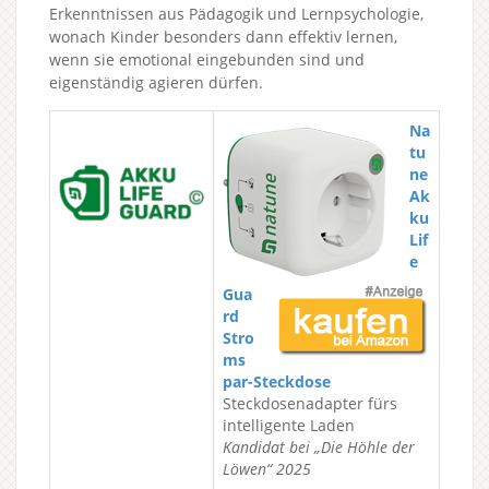
Erkenntnissen aus Pädagogik und Lernpsychologie,
wonach Kinder besonders dann effektiv lernen,
wenn sie emotional eingebunden sind und
eigenständig agieren dürfen.
Na
tu
ne
Ak
ku
Lif
e
Gua
rd
Stro
ms
par-Steckdose
Steckdosenadapter fürs
intelligente Laden
Kandidat bei „Die Höhle der
Löwen“ 2025