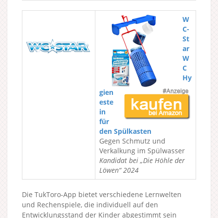
W
C-
St
ar
W
C
Hy
gien
este
in
für
den Spülkasten
Gegen Schmutz und
Verkalkung im Spülwasser
Kandidat bei „Die Höhle der
Löwen“ 2024
Die TukToro-App bietet verschiedene Lernwelten
und Rechenspiele, die individuell auf den
Entwicklungsstand der Kinder abgestimmt sein