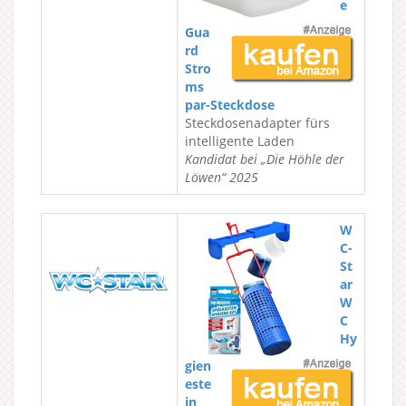
e
Gua
rd
Stro
ms
par-Steckdose
Steckdosenadapter fürs
intelligente Laden
Kandidat bei „Die Höhle der
Löwen“ 2025
W
C-
St
ar
W
C
Hy
gien
este
in