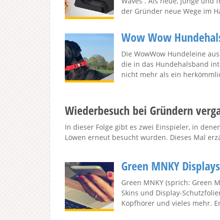
Waves . Als neue, junge und 
der Gründer neue Wege im Hair
Wow Wow Hundehalsba
Die WowWow Hundeleine aus d
die in das Hundehalsband int
nicht mehr als ein herkömmlic
Wiederbesuch bei Gründern verg
In dieser Folge gibt es zwei Einspieler, in de
Löwen erneut besucht wurden. Dieses Mal erzä
Green MNKY Displays
Green MNKY (sprich: Green M
Skins und Display-Schutzfoli
Kopfhörer und vieles mehr. Er