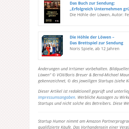
Das Buch zur Sendung:
„Erfolgreich Unternehmen gr
Die Höhle der Löwen, Autor: F
Die Höhle der Löwen –
Das Brettspiel zur Sendung
Noris Spiele, ab 12 Jahren
Änderungen und Irrtümer vorbehalten. Bildquellen
Löwen“ © VOX/Boris Breuer & Bernd-Michael Maurer
gekennzeichnet, © des jeweiligen Startups (siehe 
Dieser Artikel ist redaktionell geprüft und unter
Impressumsangaben
. Werbliche Aussagen zu Wirkw
Startups und nicht solche des Betreibers.
Diese We
Startup Humor nimmt am Amazon Partnerprogramm
qualifizierte Käufe. Das Vorhandensein einer Vergü