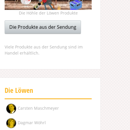
Die Höhle der Löwen Produkte
Die Produkte aus der Sendung
Viele Produkte aus der Sendung sind im
Handel erhältlich.
Die Löwen
Carsten Maschmeyer
Dagmar Wöhrl