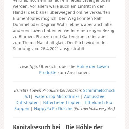
Vertrieb noch einmal auf ein neues Level gehoben
werden. Vor allem wäre auch ein Eintritt in den
Handel des bisher überwiegend online verkauften
Blumentopfes möglich. Den Weg könnten Ralf
Dümmel oder Dagmar Wöhrl ebnen, aber auch alle
anderen Löwen haben entweder einen engen Bezug
zu Blumen, Pflanzen und Gartenarbeit oder aber
zum Thema Nachhaltigkeit. Der Pitch wird in der
Sendung vom 26.4.2021 ausgestrahlt.
Lese-Tipp
: Übersicht über die
Höhle der Löwen
Produkte
zum Anschauen.
Beliebte Löwen-Produkte bei Amazon:
Schimmelschock
5.1
|
waterdrop Microdrinks
|
Abflussfee
Duftstopfen
|
BitterLiebe Tropfen
|
littlelunch Bio-
Suppen
|
HappyPo Po-Dusche
(Partnerlinks, vergütet)
Kapitalgesuch bei „Die Höhle der