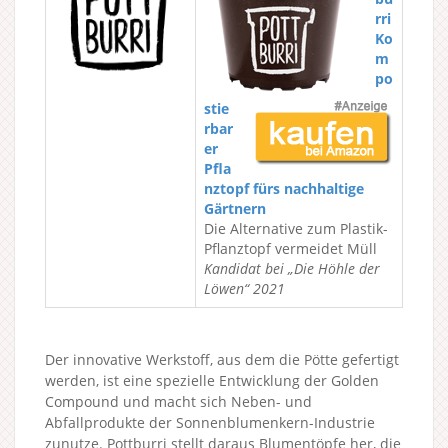
rri
Ko
m
po
stie
rbar
er
Pfla
nztopf fürs nachhaltige
Gärtnern
Die Alternative zum Plastik-
Pflanztopf vermeidet Müll
Kandidat bei „Die Höhle der
Löwen“ 2021
Der innovative Werkstoff, aus dem die Pötte gefertigt
werden, ist eine spezielle Entwicklung der Golden
Compound und macht sich Neben- und
Abfallprodukte der Sonnenblumenkern-Industrie
zunutze. Pottburri stellt daraus Blumentöpfe her, die