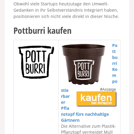
Obwohl viele Startups heutzutage den Umwelt-
Gedanken in ihr Selbstverständnis integriert haben,
positionieren sich nicht viele direkt in dieser Nische.
Pottburri kaufen
Po
tt
bu
rri
Ko
m
po
stie
rbar
er
Pfla
nztopf fürs nachhaltige
Gärtnern
Die Alternative zum Plastik-
Pflanztopf vermeidet Müll