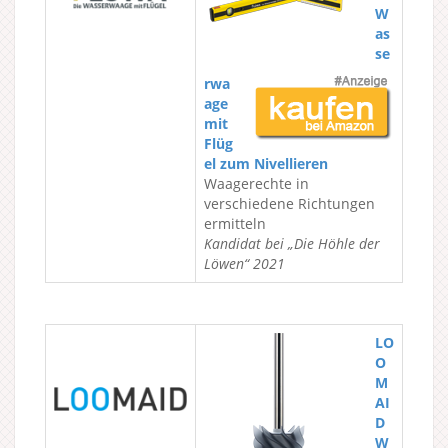
W
as
se
rwa
age
mit
Flüg
el zum Nivellieren
Waagerechte in
verschiedene Richtungen
ermitteln
Kandidat bei „Die Höhle der
Löwen“ 2021
LO
O
M
AI
D
W