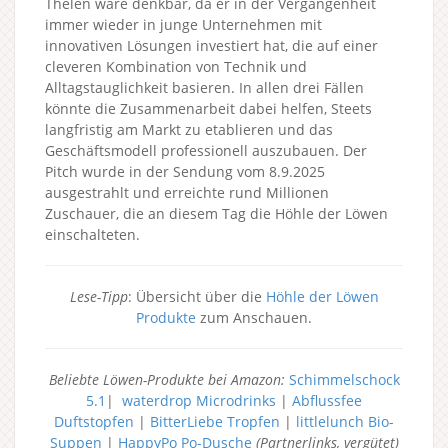
Thelen wäre denkbar, da er in der Vergangenheit
immer wieder in junge Unternehmen mit
innovativen Lösungen investiert hat, die auf einer
cleveren Kombination von Technik und
Alltagstauglichkeit basieren. In allen drei Fällen
könnte die Zusammenarbeit dabei helfen, Steets
langfristig am Markt zu etablieren und das
Geschäftsmodell professionell auszubauen. Der
Pitch wurde in der Sendung vom 8.9.2025
ausgestrahlt und erreichte rund Millionen
Zuschauer, die an diesem Tag die Höhle der Löwen
einschalteten.
Lese-Tipp
: Übersicht über die
Höhle der Löwen
Produkte
zum Anschauen.
Beliebte Löwen-Produkte bei Amazon:
Schimmelschock
5.1
|
waterdrop Microdrinks
|
Abflussfee
Duftstopfen
|
BitterLiebe Tropfen
|
littlelunch Bio-
Suppen
|
HappyPo Po-Dusche
(Partnerlinks, vergütet)