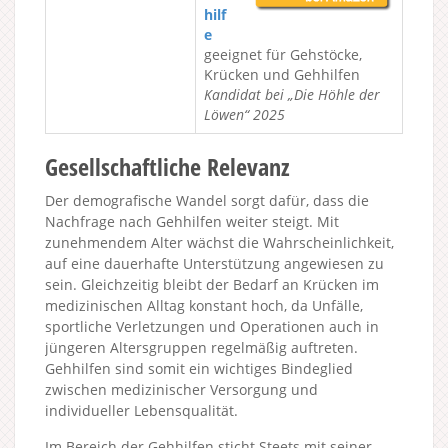
hilf
e
geeignet für Gehstöcke,
Krücken und Gehhilfen
Kandidat bei „Die Höhle der
Löwen“ 2025
Gesellschaftliche Relevanz
Der demografische Wandel sorgt dafür, dass die
Nachfrage nach Gehhilfen weiter steigt. Mit
zunehmendem Alter wächst die Wahrscheinlichkeit,
auf eine dauerhafte Unterstützung angewiesen zu
sein. Gleichzeitig bleibt der Bedarf an Krücken im
medizinischen Alltag konstant hoch, da Unfälle,
sportliche Verletzungen und Operationen auch in
jüngeren Altersgruppen regelmäßig auftreten.
Gehhilfen sind somit ein wichtiges Bindeglied
zwischen medizinischer Versorgung und
individueller Lebensqualität.
Im Bereich der Gehhilfen sticht Steets mit seiner