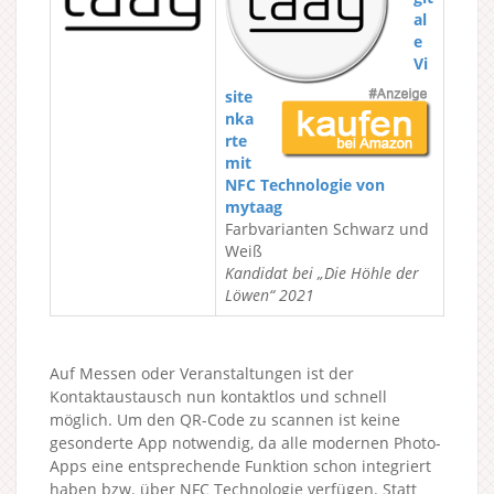
al
e
Vi
site
nka
rte
mit
NFC Technologie von
mytaag
Farbvarianten Schwarz und
Weiß
Kandidat bei „Die Höhle der
Löwen“ 2021
Auf Messen oder Veranstaltungen ist der
Kontaktaustausch nun kontaktlos und schnell
möglich. Um den QR-Code zu scannen ist keine
gesonderte App notwendig, da alle modernen Photo-
Apps eine entsprechende Funktion schon integriert
haben bzw. über NFC Technologie verfügen. Statt