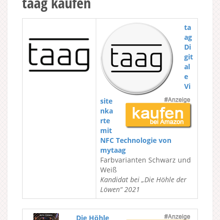
taag kaufen
ta
ag
Di
git
al
e
Vi
site
nka
rte
mit
NFC Technologie von
mytaag
Farbvarianten Schwarz und
Weiß
Kandidat bei „Die Höhle der
Löwen“ 2021
Die Höhle