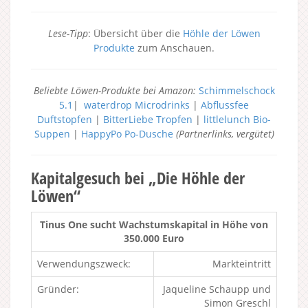
Lese-Tipp
: Übersicht über die
Höhle der Löwen
Produkte
zum Anschauen.
Beliebte Löwen-Produkte bei Amazon:
Schimmelschock
5.1
|
waterdrop Microdrinks
|
Abflussfee
Duftstopfen
|
BitterLiebe Tropfen
|
littlelunch Bio-
Suppen
|
HappyPo Po-Dusche
(Partnerlinks, vergütet)
Kapitalgesuch bei „Die Höhle der
Löwen“
Tinus One sucht Wachstumskapital in Höhe von
350.000 Euro
Verwendungszweck:
Markteintritt
Gründer:
Jaqueline Schaupp und
Simon Greschl