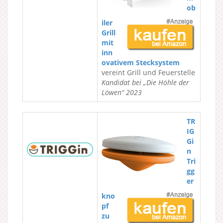
ob
iler
Grill
mit
inn
ovativem Stecksystem
vereint Grill und Feuerstelle
Kandidat bei „Die Höhle der
Löwen“ 2023
TR
IG
Gi
n
Tri
gg
er
kno
pf
zu