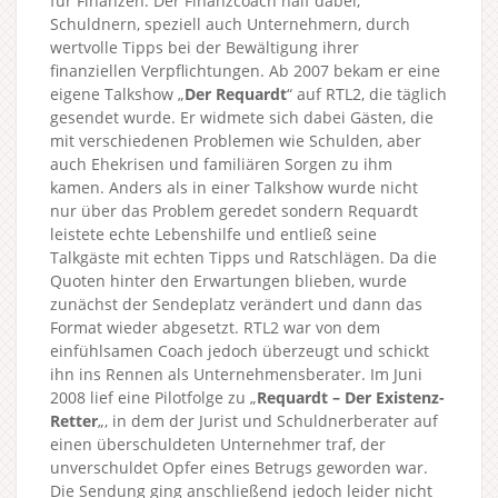
für Finanzen. Der Finanzcoach half dabei,
Schuldnern, speziell auch Unternehmern, durch
wertvolle Tipps bei der Bewältigung ihrer
finanziellen Verpflichtungen. Ab 2007 bekam er eine
eigene Talkshow „
Der Requardt
“ auf RTL2, die täglich
gesendet wurde. Er widmete sich dabei Gästen, die
mit verschiedenen Problemen wie Schulden, aber
auch Ehekrisen und familiären Sorgen zu ihm
kamen. Anders als in einer Talkshow wurde nicht
nur über das Problem geredet sondern Requardt
leistete echte Lebenshilfe und entließ seine
Talkgäste mit echten Tipps und Ratschlägen. Da die
Quoten hinter den Erwartungen blieben, wurde
zunächst der Sendeplatz verändert und dann das
Format wieder abgesetzt. RTL2 war von dem
einfühlsamen Coach jedoch überzeugt und schickt
ihn ins Rennen als Unternehmensberater. Im Juni
2008 lief eine Pilotfolge zu „
Requardt – Der Existenz-
Retter
„, in dem der Jurist und Schuldnerberater auf
einen überschuldeten Unternehmer traf, der
unverschuldet Opfer eines Betrugs geworden war.
Die Sendung ging anschließend jedoch leider nicht