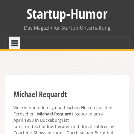
Skip
Startup-Humor
to
content
Das Magazin für Startup-Unterhaltung
Michael Requardt
Viele kennen den sympathischen Herren aus dem
Fernsehen.
Michael Requardt
(geboren am 4.
April 1953 in Bückeburg) ist
Jurist und Schuldnerberater und durch zahlreiche
Coaching-Shows bekannt. Durch seinen Beruf hat