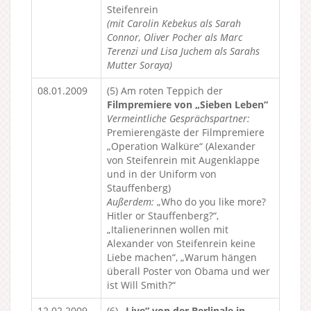
Steifenrein
(mit Carolin Kebekus als Sarah
Connor, Oliver Pocher als Marc
Terenzi und Lisa Juchem als Sarahs
Mutter Soraya)
08.01.2009
(5) Am roten Teppich der
Filmpremiere von „Sieben Leben“
Vermeintliche Gesprächspartner:
Premierengäste der Filmpremiere
„Operation Walküre“ (Alexander
von Steifenrein mit Augenklappe
und in der Uniform von
Stauffenberg)
Außerdem:
„Who do you like more?
Hitler or Stauffenberg?“,
„Italienerinnen wollen mit
Alexander von Steifenrein keine
Liebe machen“, „Warum hängen
überall Poster von Obama und wer
ist Will Smith?“
12.02.2009
(6)
„Live“ von der Berlinale in