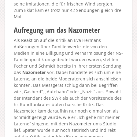
seine Imitationen, die für frischen Wind sorgten.
Zum Eklat kam es trotz nur 42 Sendungen gleich drei
Mal.
Aufregung um das Nazometer
Als Reaktion auf die Kritik an Eva Hermans
Äußerungen über Familienwerte, die von den
Medien in eine Billigung und Verharmlosung der NS-
Familienpolitik umgedeutet worden waren, stellten
Pocher und Schmidt bereits in ihrer ersten Sendung
das
Nazometer
vor. Dabei handelte es sich um eine
Laterne, an die beide Moderatoren sich anschließen
konnten. Das Messgerät schlug dann bei Begriffen
wie „Gasherd“, „Autobahn“ oder „Nazis“ aus. Sowohl
der Intendant des SWR als auch der Vorsitzende des
hr-Rundfunkrates übten harsche Kritik. Das
Nazometer kam daraufhin nur noch einmal vor, als
Schmidt gezeigt wurde, wie er „Ich gehe mit meiner
Laterne“ singend, mit dem Nazometer ums Studio
lief. Später wurde nur noch satirisch und indirekt
auf die Kritik an der Idee Bezug genommen.