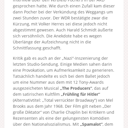
gesprochen hatte. Wie durch einen Zufall kam dieser
dann Pocher bei der Verkündung des Weggangs um
zwei Stunden zuvor. Der WDR bestätigte zwar die
Kürzung, mit Volker Herres sei diese jedoch nicht
abgestimmt gewesen. Auch Harald Schmidt äußerte
sich versöhnlich. Die Anekdote habe es wegen
Überlänge der Aufzeichnung nicht in die
Schnittfassung geschafft.
Kritik gab es auch an der „Nazi“-Inszenierung der
letzten Studio-Sendung. Einige Medien sahen darin
eine Provokation, um Aufmerksamkeit zu generieren.
Tatsächlich handelte es sich bei dem Ballet jedoch
um eine Nummer aus dem mit 12 Tony-Awards
ausgezeicheten Musical
„The Producers“
, das auf
dem satirischen Kultfilm
„Frühling für Hitler“
(Alternativtitel: „Total verrückter Broadway“) von Mel
Brooks aus dem Jahr 1968. Der Film gilt neben „Der
große Diktator“ von Charlie Chaplin bei Kritikern und
Rezensenten als eine der gelungensten Komödien
über den Nationalsozialismus. Mit
„Spamalot“
, dem