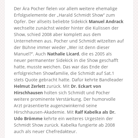
Der Ära Pocher fielen vor allem weitere ehemalige
Erfolgselemente der „Harald Schmidt Show“ zum
Opfer. Der allseits beliebte Sidekick
Manuel Andrack
wechselte zunächst wieder hinter die Kulissen der
Show, schied 2008 aber komplett aus dem
Unternehmen aus. Pocher und Schmidt witzelten auf
der Bühne immer wieder „Wer ist denn dieser
Manuel?“. Auch
Nathalie Licard
, die es 2005 als
neuer permanenter Sidekick in die Show geschafft
hatte, musste weichen. Das war das Ende der
erfolgreichen Showfamilie, die Schmidt auf Sat.1
stets Quote gebracht hatte. Dafür kehrte Bandleader
Helmut Zerlett
zurück. Mit
Dr. Eckart von
Hirschhausen
holten sich Schmidt und Pocher
weitere prominente Verstärkung. Der humorvolle
Arzt präsentierte augenzwinkernd seine
Hirschhausen-Akademie. Mit
Ralf Kabelka als Dr.
Udo Brömme
kehrte ein weiteres Urgestein der
Schmidt Show zurück. Kabelka fungierte ab 2008
auch als neuer Chefredakteur.