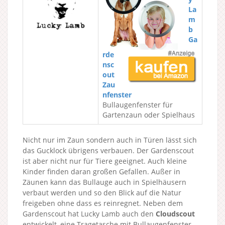
La
m
b
Ga
rde
nsc
out
Zau
nfenster
Bullaugenfenster für
Gartenzaun oder Spielhaus
Nicht nur im Zaun sondern auch in Türen lässt sich
das Gucklock übrigens verbauen. Der Gardenscout
ist aber nicht nur für Tiere geeignet. Auch kleine
Kinder finden daran großen Gefallen. Außer in
Zäunen kann das Bullauge auch in Spielhäusern
verbaut werden und so den Blick auf die Natur
freigeben ohne dass es reinregnet. Neben dem
Gardenscout hat Lucky Lamb auch den
Cloudscout
entwickelt, eine Tragetasche mit Bullaugenfenster