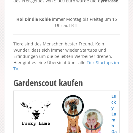
des Preisgeldes von 5.000 Euro wurde die
Gyrotasse
.
Hol Dir die Kohle
immer Montag bis Freitag um 15
Uhr auf RTL
Tiere sind des Menschen bester Freund. Kein
Wunder, dass sich immer wieder Startups und
Erfindungen um die beliebten Vierbeiner drehen.
Hier gibt es eine Übersicht über alle
Tier-Startups im
TV
.
Gardenscout kaufen
Lu
ck
y
La
m
b
Ga