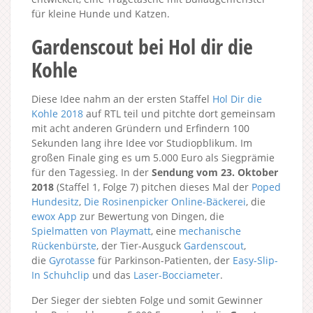
für kleine Hunde und Katzen.
Gardenscout bei Hol dir die
Kohle
Diese Idee nahm an der ersten Staffel
Hol Dir die
Kohle 2018
auf RTL teil und pitchte dort gemeinsam
mit acht anderen Gründern und Erfindern 100
Sekunden lang ihre Idee vor Studiopblikum. Im
großen Finale ging es um 5.000 Euro als Siegprämie
für den Tagessieg. In der
Sendung vom 23. Oktober
2018
(Staffel 1, Folge 7) pitchen dieses Mal der
Poped
Hundesitz
,
Die Rosinenpicker Online-Bäckerei
, die
ewox App
zur Bewertung von Dingen, die
Spielmatten von Playmatt
, eine
mechanische
Rückenbürste
, der Tier-Ausguck
Gardenscout
,
die
Gyrotasse
für Parkinson-Patienten, der
Easy-Slip-
In Schuhclip
und das
Laser-Bocciameter
.
Der Sieger der siebten Folge und somit Gewinner