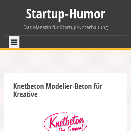
Skip
Startup-Humor
to
content
Das Magazin für Startup-Unterhaltung
Knetbeton Modelier-Beton für
Kreative