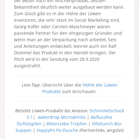
der Beton noch ein Nischenprodukt, dessen
Bekanntheit deutlich weiter ausgebaut werden kann.
Zum Glück gibt es in der Höhle der Löwen
Investoren, die sehr stark im Social Marketing sind.
Georg Kofler oder Carsten Maschmeyer wären
passende Partner für den ehrgeizigen Gründer und
wenn man an der Verpackung noch arbeitet, Sets
und Anleitungen entwickelt, könnte auch ein Ralf
Dümmel das Produkt in den Handel bringen. Der
Pitch wird in der Sendung vom 28.9.2020
ausgestrahlt.
Lese-Tipp
: Übersicht über die
Höhle der Löwen
Produkte
zum Anschauen.
Beliebte Löwen-Produkte bei Amazon:
Schimmelschock
5.1
|
waterdrop Microdrinks
|
Abflussfee
Duftstopfen
|
BitterLiebe Tropfen
|
littlelunch Bio-
Suppen
|
HappyPo Po-Dusche
(Partnerlinks, vergütet)