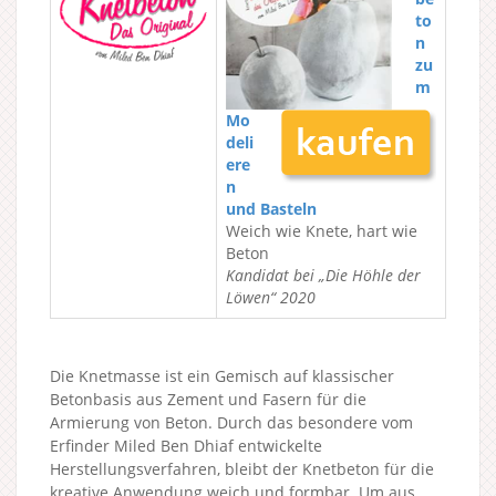
to
n
zu
m
Mo
deli
ere
n
und Basteln
Weich wie Knete, hart wie
Beton
Kandidat bei „Die Höhle der
Löwen“ 2020
Die Knetmasse ist ein Gemisch auf klassischer
Betonbasis aus Zement und Fasern für die
Armierung von Beton. Durch das besondere vom
Erfinder Miled Ben Dhiaf entwickelte
Herstellungsverfahren, bleibt der Knetbeton für die
kreative Anwendung weich und formbar. Um aus