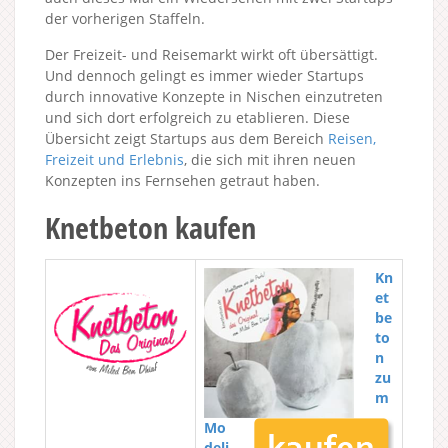
der vorherigen Staffeln.
Der Freizeit- und Reisemarkt wirkt oft übersättigt.
Und dennoch gelingt es immer wieder Startups
durch innovative Konzepte in Nischen einzutreten
und sich dort erfolgreich zu etablieren. Diese
Übersicht zeigt Startups aus dem Bereich
Reisen,
Freizeit und Erlebnis
, die sich mit ihren neuen
Konzepten ins Fernsehen getraut haben.
Knetbeton kaufen
Kn
et
be
to
n
zu
m
Mo
deli