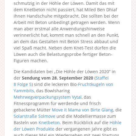
schmutzig in der Höhle der Löwen. Damit das mit
dem Knetbeton nicht passiert, hat Miled Ben Dhiaf
ihnen Handschuhe mitgebracht. Die sollten bei der
Arbeit mit Beton unbedingt getragen werden. Wenn
man aber erstmal alle Anwendungshinweise
verinnerlicht hat, kommt man schnell an den Punkt,
an dem das Gestalten mit Beton Stress abbaut und
viel Spaß macht. Neben dem Knet-Test dürfen die
Löwen auch die Belastungsprobe fertiger Beton-
Figuren machen.
Die Kandidaten bei „Die Höhle der Löwen 2020“ in
der
Sendung vom 28. September 2020
(
Staffel
8
Folge 5
) sind die leckeren Bio-
Fruchtkugeln von
Yammbits
, das Bowlsharing
Mehrwegverpackungsystem Vytal
, das
Fitnessprogramm für werdende und frisch
gebackene Mütter
Move it Mama von Birte Glang
, die
Solarstraße Solmove
und die Modelliermasse zum
Basteln von
Knetbeton
. Beim Rückblick auf die
Höhle
der Löwen Produkte
der vergangenen Jahre gibt es
auch dieses Mal ein Wiedersehen mit zwei Startups