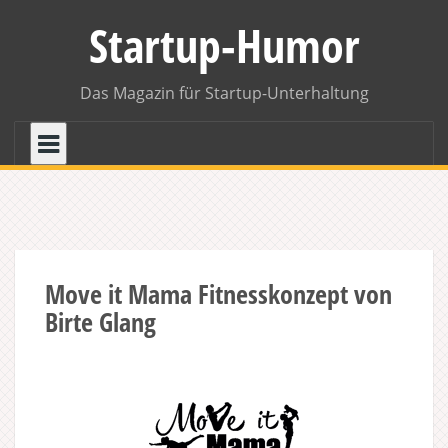
Skip
Startup-Humor
to
content
Das Magazin für Startup-Unterhaltung
Move it Mama Fitnesskonzept von
Birte Glang